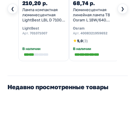
210,20 р.
68,74 р.
509,
❮
❯
Лампа компактная
Люминесцентная
Лампа
люминесцентная
линейная лампа T8
люми
LightBest LBL D 71007
Osram L 18W/640
Osram
13W 4000K G24d-1
4200K G13 590mm СМ
42W/
LightBest
Osram
Osra
(аналог PL-C/Dulux D
GX24q
Арт.
701071007
Арт.
4008321959652
Арт.
4
13W/840)
белая
★
5,0
(3)
В наличии
В наличии
В нал
Недавно просмотренные товары