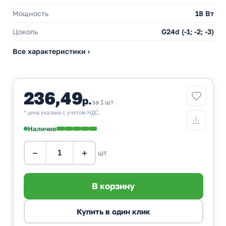
Мощность
18 Вт
Цоколь
G24d (-1; -2; -3)
Все характеристики ›
236,49
р.
за 1 шт
* цена указана с учетом НДС.
Наличие
−
+
шт