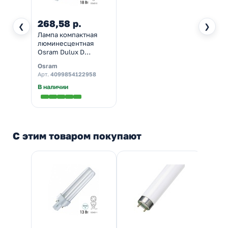
268,58 р.
❮
❯
Лампа компактная
люминесцентная
Osram Dulux D
18W/840 4000K G24d-
Osram
2 холодно-белая
Арт.
4099854122958
В наличии
С этим товаром покупают