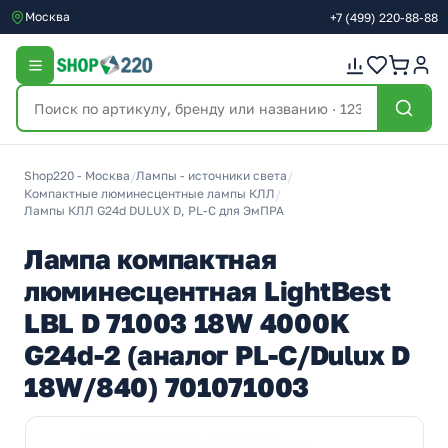
Москва
+7
(499)
220-88-88
Shop220 - Москва
/
Лампы - источники света
/
Компактные люминесцентные лампы КЛЛ
/
Лампы КЛЛ G24d DULUX D, PL-C для ЭмПРА
Лампа компактная
люминесцентная LightBest
LBL D 71003 18W 4000K
G24d-2 (аналог PL-C/Dulux D
18W/840) 701071003