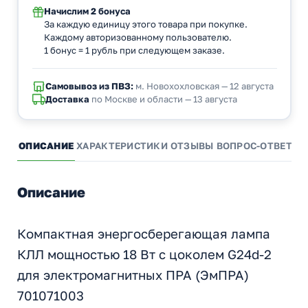
Начислим
2 бонуса
За каждую единицу этого товара при покупке.
Каждому авторизованному пользователю.
1 бонус = 1 рубль при следующем заказе.
Самовывоз из ПВЗ:
м. Новохохловская — 12 августа
Доставка
по Москве и области — 13 августа
ОПИСАНИЕ
ХАРАКТЕРИСТИКИ
ОТЗЫВЫ
ВОПРОС-ОТВЕТ
А
Описание
Компактная энергосберегающая лампа
КЛЛ мощностью 18 Вт с цоколем G24d-2
для электромагнитных ПРА (ЭмПРА)
701071003