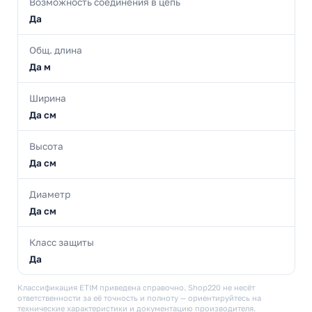
Возможность соединения в цепь
Да
Общ. длина
Да м
Ширина
Да см
Высота
Да см
Диаметр
Да см
Класс защиты
Да
Классификация ETIM приведена справочно. Shop220 не несёт
ответственности за её точность и полноту — ориентируйтесь на
технические характеристики и документацию производителя.