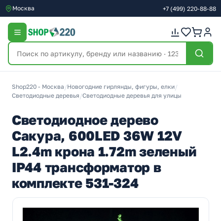
Москва
+7
(499)
220-88-88
Shop220 - Москва
/
Новогодние гирлянды, фигуры, елки
/
Светодиодные деревья
/
Светодиодные деревья для улицы
Светодиодное дерево
Сакура, 600LED 36W 12V
L2.4m крона 1.72m зеленый
IP44 трансформатор в
комплекте 531-324