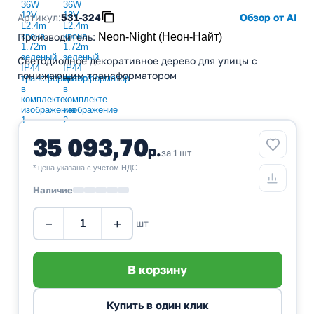
Артикул:
531-324
Обзор от AI
Производитель
:
Neon-Night (Неон-Найт)
Светодиодное декоративное дерево для улицы с
понижающим трансформатором
35 093,70
р.
за 1 шт
* цена указана с учетом НДС.
Наличие
−
+
шт