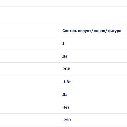
Светов. силуэт/ панно/ фигура
1
Да
RGB
.1 Вт
Да
Нет
IP20