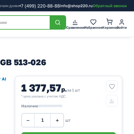
+7
(499)
220-88-88
бочим дням
info@shop220.ru
Обратный звонок
Корзина
Сравнение
Избранное
Войти
RGB 513-026
 AI
1 377,57
р.
за 1 шт
* цена указана с учетом НДС.
Наличие
−
+
шт