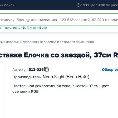
ый поиск
с 9:00 до 18:00 по ра
 — по списку, файлу или фото
ные деревья
/
Светодиодные деревья и ветки для помещений
тавке Елочка со звездой, 37см 
Артикул:
513-026
Обзор от
Производитель
:
Neon-Night (Неон-Найт)
Настольная декоративная елка, высотой 37 см, цвет
свечения RGB