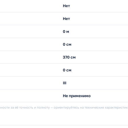
Нет
Нет
0 м
0 см
370 см
0 см
III
Не применимо
ности за её точность и полноту — ориентируйтесь на технические характеристи