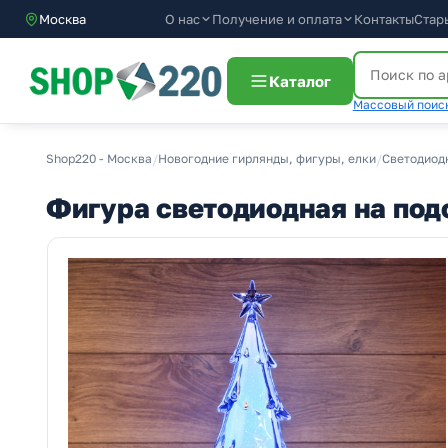
О нас
Получение и оплата
Москва
Контакты
Стар
Каталог
Массовый поиск
Shop220 - Москва
/
Новогодние гирлянды, фигуры, елки
/
Светодиод
Фигура светодиодная на подс