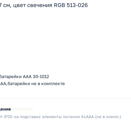
 см, цвет свечения RGB 513-026
батарейки AAA 30-1012
AAA,батарейки не в комплекте
щение
EC002761
т IP20 на подставке элементы питания 4хAAA (не в компл.)