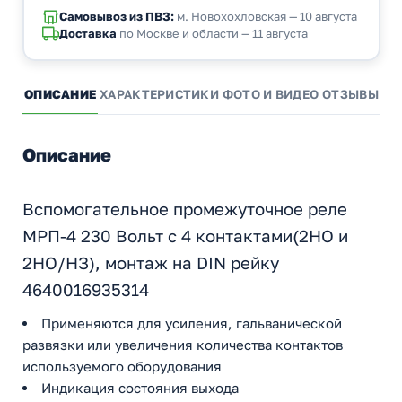
Самовывоз из ПВЗ:
м. Новохохловская — 10 августа
Доставка
по Москве и области — 11 августа
ОПИСАНИЕ
ХАРАКТЕРИСТИКИ
ФОТО И ВИДЕО
ОТЗЫВЫ
ВО
Описание
Вспомогательное промежуточное реле
МРП-4 230 Вольт с 4 контактами(2НО и
2НО/НЗ), монтаж на DIN рейку
4640016935314
Применяются для усиления, гальванической
развязки или увеличения количества контактов
используемого оборудования
Индикация состояния выхода