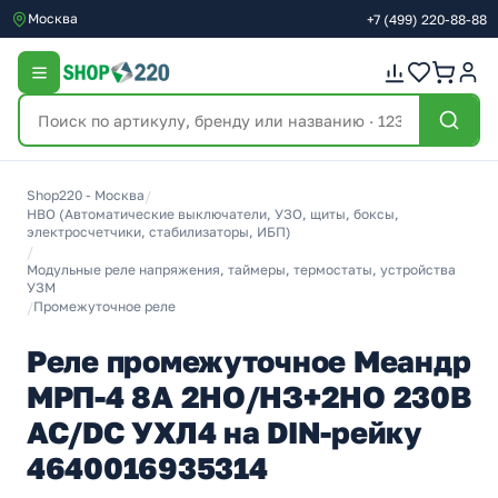
Москва
+7
(499)
220-88-88
Shop220 - Москва
/
НВО (Автоматические выключатели, УЗО, щиты, боксы,
электросчетчики, стабилизаторы, ИБП)
/
Модульные реле напряжения, таймеры, термостаты, устройства
УЗМ
/
Промежуточное реле
Реле промежуточное Меандр
МРП-4 8А 2НО/НЗ+2НО 230В
AC/DC УХЛ4 на DIN-рейку
4640016935314