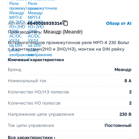
Артикул:
4640016935314
Обзор от AI
Производитель
:
Меандр (Meandr)
Вспомогательное промежуточное реле МРП-4 230 Вольт
с 4 контактами(2НО и 2НО/НЗ), монтаж на DIN рейку
Ключевые характеристики
Бренд
Меандр
Номинальный ток
8 А
Количество НО/НЗ полюсов
2
Количество НО полюсов
2
Напряжение цепи управления
230 В
Ток цепи управления
Постоянный
Все характеристики ›