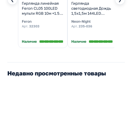
Гирлянда линейная
Гирлянда
Гирля
Feron CL05 100LED
светодиодная Дождь
Feron
мульти RGB 10м +1.5м
1,5х1,5м 144LED
мульт
(с контроллером)
тепло-белый, 8
+1.5м
Feron
Neon-Night
Feron
зеленый шнур 230V
режимов свечения,
230V
Арт.
32303
Арт.
235-036
Арт.
3
IP20
прозрачный провод,
230В
★
5,0
Наличие
Наличие
Налич
Недавно просмотренные товары