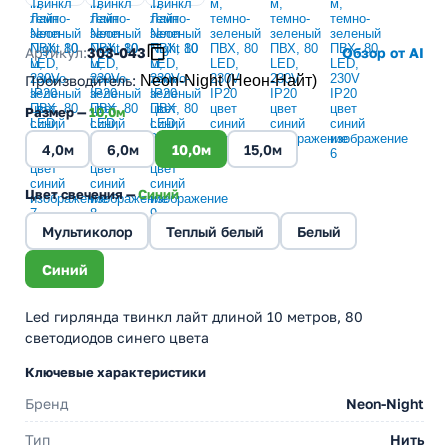
Артикул:
303-043
Обзор от AI
Производитель
:
Neon-Night (Неон-Найт)
Размер —
10,0м
4,0м
6,0м
10,0м
15,0м
Цвет свечения —
Синий
Мультиколор
Теплый белый
Белый
Синий
Led гирлянда твинкл лайт длиной 10 метров, 80
светодиодов синего цвета
Ключевые характеристики
Бренд
Neon-Night
Тип
Нить