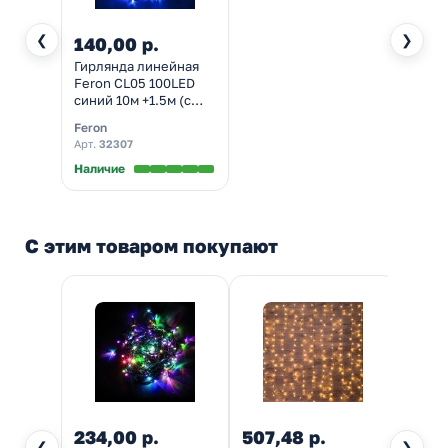
❮
❯
140,00 р.
Гирлянда линейная
Feron CL05 100LED
синий 10м +1.5м (с
контроллером)
Feron
зеленый шнур 230V
Арт.
32307
IP20
Наличие
С этим товаром покупают
234,00 р.
507,48 р.
696
❮
❯