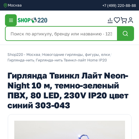
Москва
+7
(499)
220-88-88
Shop220 - Москва
/
Новогодние гирлянды, фигуры, елки
/
Гирлянда-нить
/
Гирлянда-нить Твинкл-лайт Home IP20
Гирлянда Твинкл Лайт Neon-
Night 10 м, темно-зеленый
ПВХ, 80 LED, 230V IP20 цвет
синий 303-043