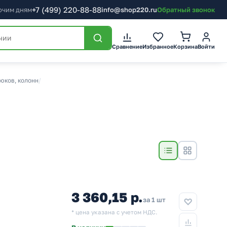
+7
(499)
220-88-88
бочим дням
info@shop220.ru
Обратный звонок
Сравнение
Избранное
Корзина
Войти
люков, колонн
/
3 360,15 р.
за 1 шт
* цена указана с учетом НДС.