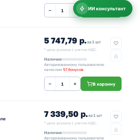
ИИ консультант
−
+
В корзину
5 747,79 р.
за 1 шт
* цена указана с учетом НДС.
Наличие
Авторизованному пользователю
начислим
57 бонусов
−
+
В корзину
7 339,50 р.
за 1 шт
ane
* цена указана с учетом НДС.
Наличие
Авторизованному пользователю