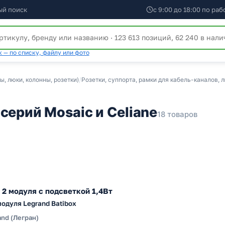
ый поиск
с 9:00 до 18:00 по ра
 — по списку, файлу или фото
, люки, колонны, розетки)
/
Розетки, суппорта, рамки для кабель-каналов, 
серий Mosaic и Celiane
18 товаров
 2 модуля с подсветкой 1,4Вт
модуля Legrand Batibox
and (Легран)