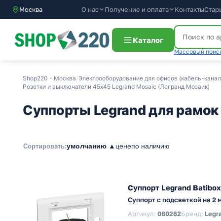
О нас
Получение и оплата
Контакты
Стар
Москва
Каталог
Массовый поиск
Shop220 - Москва
/
Электрооборудование для офисов (кабель-каналы
Розетки и выключатели 45х45 Legrand Mosaic (Легранд Мозаик)
Суппорты Legrand для рамок 
умолчанию ▲
цене
по наличию
Сортировать:
Суппорт Legrand Batibox
Суппорт с подсветкой на 2 
Артикул:
080262
Бренд:
Legr