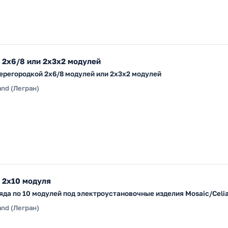
x 2х6/8 или 2х3х2 модулей
перегородкой 2х6/8 модулей или 2х3х2 модулей
and (Легран)
x 2x10 модуля
ряда по 10 модулей под электроустановочные изделия Mosaic/Celi
and (Легран)