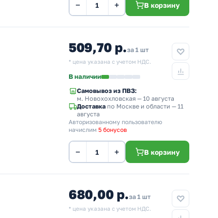
−
+
В корзину
509,70 р.
за 1 шт
* цена указана с учетом НДС.
В наличии
Самовывоз из ПВЗ:
м. Новохохловская
— 10 августа
Доставка
по Москве и области — 11
августа
Авторизованному пользователю
начислим
5 бонусов
−
+
В корзину
680,00 р.
за 1 шт
* цена указана с учетом НДС.