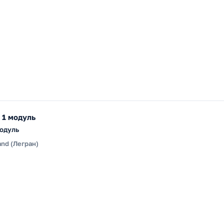
 1 модуль
модуль
and (Легран)