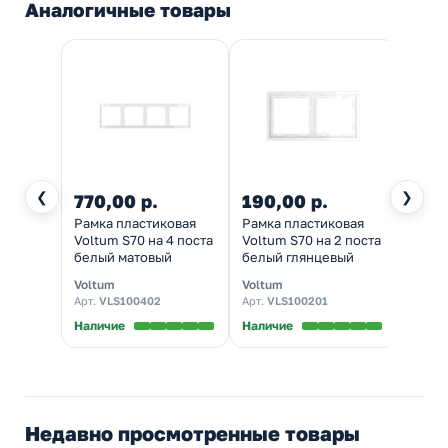
Аналогичные товары
❮
❯
770,00 р.
190,00 р.
4 29
Рамка пластиковая
Рамка пластиковая
Рамка
Voltum S70 на 4 поста
Voltum S70 на 2 поста
Voltu
белый матовый
белый глянцевый
посто
Voltum
Voltum
Voltu
Арт.
VLS100402
Арт.
VLS100201
Арт.
V
Наличие
Наличие
Налич
Недавно просмотренные товары