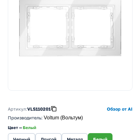
Артикул:
VLS110201
Обзор от AI
Производитель
:
Voltum (Вольтум)
Цвет —
Белый
Черный
Другой
Металл
Белый