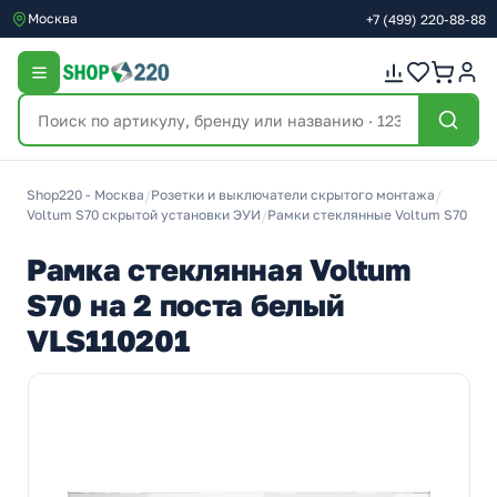
Москва
+7
(499)
220-88-88
Shop220 - Москва
/
Розетки и выключатели скрытого монтажа
/
Voltum S70 скрытой установки ЭУИ
/
Рамки стеклянные Voltum S70
Рамка стеклянная Voltum
S70 на 2 поста белый
VLS110201