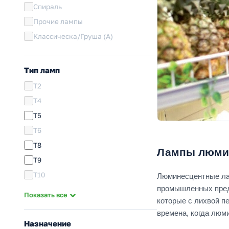
Спираль
Прочие лампы
Классическа/Груша (А)
Тип ламп
T2
T4
T5
T6
T8
Лампы люмин
T9
T10
Люминесцентные лам
промышленных предп
T12
Показать все
которые с лихвой п
КЛЛ
времена, когда люм
ЛОН
Назначение