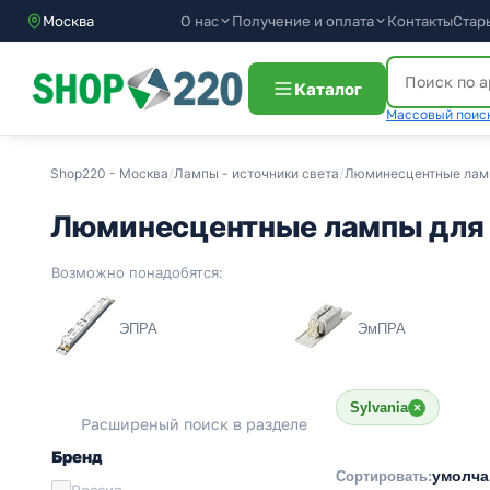
О нас
Получение и оплата
Контакты
Стар
Москва
Каталог
Массовый поиск
Shop220 - Москва
/
Лампы - источники света
/
Люминесцентные ла
Люминесцентные лампы для г
Возможно понадобятся:
ЭПРА
ЭмПРА
Sylvania
×
Расширеный поиск в разделе
Бренд
умолч
Сортировать:
Россия