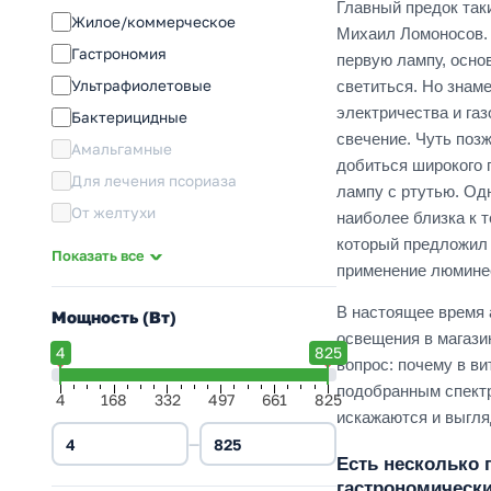
Главный предок так
DULUX D (PL-C)
Жилое/коммерческое
Михаил Ломоносов. 
DULUX D/E (PL-C)
Гастрономия
первую лампу, основ
DULUX T (PL-T)
Ультрафиолетовые
светиться. Но знам
DULUX T/E (PL-T)
электричества и га
Бактерицидные
DULUX S (PL-S)
свечение. Чуть позж
Амальгамные
добиться широкого 
DULUX S/E
Для лечения псориаза
лампу с ртутью. Од
DULUX L (PL-L)
От желтухи
наиболее близка к 
DULUX F
который предложил
Студийные
Показать все
CFL SQUARE
применение люминес
Для растений
Для аквариумов
В настоящее время 
Мощность (Вт)
освещения в магази
Для животных
4
825
вопрос: почему в в
Физиотерапия
подобранным спектр
4
168
332
497
661
825
искажаются и выгля
—
Есть несколько 
гастрономически