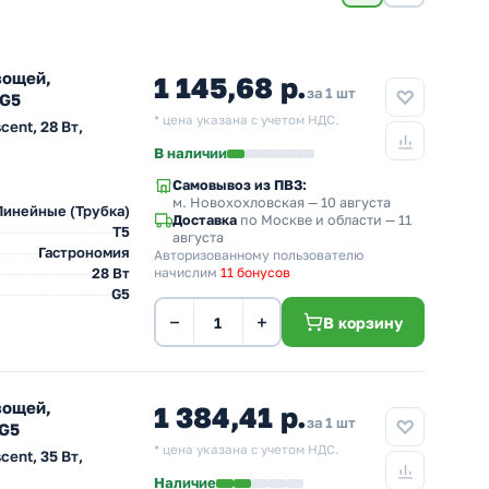
вощей,
1 145,68 р.
за 1 шт
 G5
* цена указана с учетом НДС.
cent, 28 Вт,
В наличии
Самовывоз из ПВЗ:
м. Новохохловская
— 10 августа
Линейные (Трубка)
Доставка
по Москве и области — 11
T5
августа
Гастрономия
Авторизованному пользователю
28 Вт
начислим
11 бонусов
G5
−
+
В корзину
вощей,
1 384,41 р.
за 1 шт
 G5
* цена указана с учетом НДС.
cent, 35 Вт,
Наличие