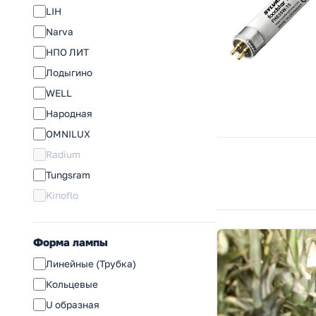
LIH
Narva
НПО ЛИТ
Лодыгино
WELL
Народная
OMNILUX
Radium
Tungsram
Kinoflo
Форма лампы
Линейные (Трубка)
Кольцевые
U образная