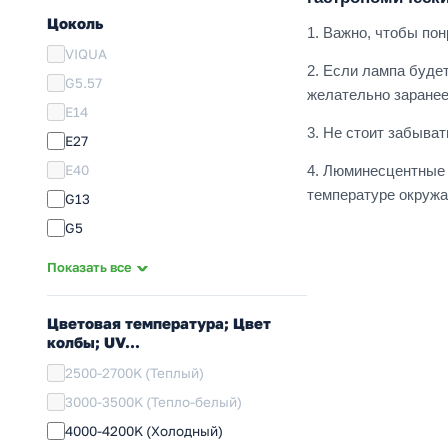
Цоколь
1. Важно, чтобы по
VIQUA
2. Если лампа буде
G5.57
желательно заранее
E14
3. Не стоит забыва
E27
E40
4. Люминесцентные 
температуре окруж
G13
G5
W4.3x8.5d
Показать все
2GX13
G10q (4P; PPFEJP147)
Цветовая температура; Цвет
колбы; UV...
G24d (-1; -2; -3)
G24q (-1; -2; -3)
2500-2700K (Теплый)
GX24d (-1; -2; -3)
3000-3500K (Тепло-белый)
GX24q (-1; -2; -3; -4)
4000-4200K (Холодный)