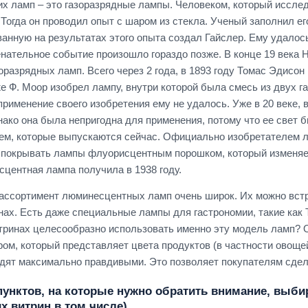
их ламп – это газоразрядные лампы. Человеком, который исслед
Тогда он проводил опыт с шаром из стекла. Ученый заполнил ег
анную на результатах этого опыта создал Гайслер. Ему удалось
енательное событие произошло гораздо позже. В конце 19 века 
зоразрядных ламп. Всего через 2 года, в 1893 году Томас Эдис
е Ф. Моор изобрел лампу, внутри которой была смесь из двух г
применение своего изобретения ему не удалось. Уже в 20 веке, 
нако она была непригодна для применения, потому что ее свет 
тем, которые выпускаются сейчас. Официально изобретателем 
 покрывать лампы флуорисцентным порошком, который изменяе
центная лампа получила в 1938 году.
ассортимент люминесцентных ламп очень широк. Их можно встре
нах. Есть даже специальные лампы для гастрономии, такие как T
итринах целесообразно использовать именно эту модель ламп? 
ом, который представляет цвета продуктов (в частности овощей
дят максимально правдивыми. Это позволяет покупателям сде
пунктов, на которые нужно обратить внимание, выб
х витрин в том числе).