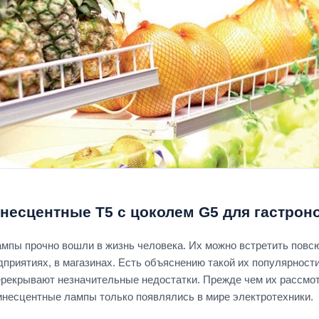
есцентные T5 с цоколем G5 для гастроно
пы прочно вошли в жизнь человека. Их можно встретить повсюду
риятиях, в магазинах. Есть объяснению такой их популярност
ерекрывают незначительные недостатки. Прежде чем их рассмот
инесцентные лампы только появлялись в мире электротехники.