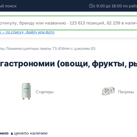
ый поиск
с 9:00 до 18:00 по ра
 — по списку, файлу или фото
мпы
/
Люминесцентные лампы T5 d16mm с цоколем G5
астрономии (овощи, фрукты, ры
Стартеры
Патроны
анию ▲
цене
по наличию