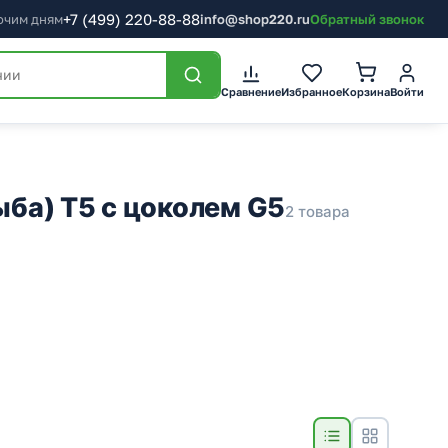
+7
(499)
220-88-88
бочим дням
info@shop220.ru
Обратный звонок
Сравнение
Избранное
Корзина
Войти
ба) T5 с цоколем G5
2 товара