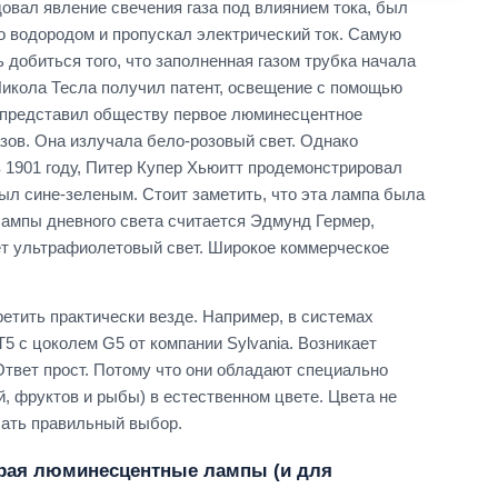
овал явление свечения газа под влиянием тока, был
о водородом и пропускал электрический ток. Самую
 добиться того, что заполненная газом трубка начала
Никола Тесла получил патент, освещение с помощью
он представил обществу первое люминесцентное
азов. Она излучала бело-розовый свет. Однако
в 1901 году, Питер Купер Хьюитт продемонстрировал
был сине-зеленым. Стоит заметить, что эта лампа была
лампы дневного света считается Эдмунд Гермер,
т ультрафиолетовый свет. Широкое коммерческое
тить практически везде. Например, в системах
5 с цоколем G5 от компании Sylvania. Возникает
Ответ прост. Потому что они обладают специально
, фруктов и рыбы) в естественном цвете. Цвета не
лать правильный выбор.
ирая люминесцентные лампы (и для