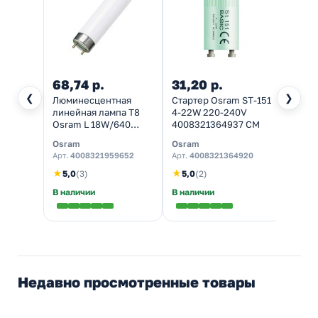
68,74 р.
31,20 р.
68,7
❮
❯
Люминесцентная
Стартер Osram ST-151
Люми
линейная лампа T8
4-22W 220-240V
линей
Osram L 18W/640
4008321364937 СМ
Osram
4200K G13 590mm СМ
6500
Osram
Osram
Osra
4052
Арт.
4008321959652
Арт.
4008321364920
Арт.
4
★
★
★
5,0
(3)
5,0
(2)
5,0
В наличии
В наличии
В нал
Недавно просмотренные товары