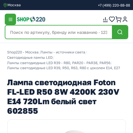
Москва
+7
(499)
220-88-88
Shop220 - Москва
/
Лампы - источники света
/
Светодиодные лампы LED
/
Лампы светодиодные LED R39 - R80, PAR20 - PAR38, PAR56
/
Лампы светодиодные LED R39, R50, R63, R80 с цоколем E14, E27
Лампа светодиодная Foton
FL-LED R50 8W 4200K 230V
E14 720Lm белый свет
602855