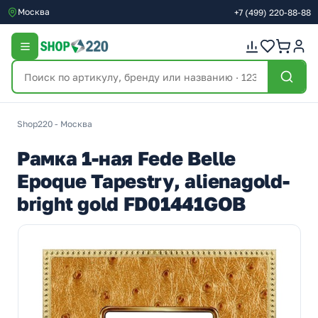
Москва
+7
(499)
220-88-88
Shop220 - Москва
Рамка 1-ная Fede Belle
Epoque Tapestry, alienagold-
bright gold FD01441GOB