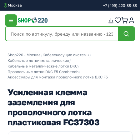
Москва
+7
(499)
220-88-88
Shop220 - Москва
/
Кабеленесущие системы
/
Кабельные лотки металлические
/
Кабельные металлические лотки DKC
/
Проволочные лотки DKC F5 Combitech
/
Аксессуары для монтажа проволочного лотка ДКС F5
Усиленная клемма
заземления для
проволочного лотка
пластиковая FC37303