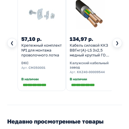
57,10 р.
134,97 р.
253,
❮
❯
Крепежный комплект
Кабель силовой ККЗ
Шпиль
№1 для монтажа
ВВГнг(А)-LS 3х2,5
DKC 
проволочного лотка
медный круглый ГОСТ
оцинк
31996
DKC
Калужский кабельный
DKC
завод
Арт.
CM350001
Арт.
C
Арт.
KKZ40-00009544
В наличии
В наличии
Налич
Недавно просмотренные товары