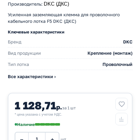
Производитель
:
DKC (ДКС)
Усиленная заземляющая клемма для проволочного
кабельного лотка F5 DKC (ДКС)
Ключевые характеристики
Бренд
DKC
Вид продукции
Крепление (монтаж)
Тип лотка
Проволочный
Все характеристики ›
1 128,71
р.
за 1 шт
* цена указана с учетом НДС.
Наличие
−
+
шт