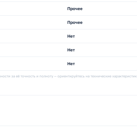
Прочее
Прочее
Нет
Нет
Нет
ности за её точность и полноту — ориентируйтесь на технические характеристи