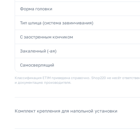
Форма головки
Тип шлица (система завинчивания)
С заостренным кончиком
Закаленный (-ая)
Самосверлящий
Классификация ETIM приведена справочно. Shop220 не несёт ответствен
и документацию производителя.
Комплект крепления для напольной установки