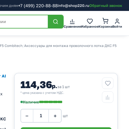
+7
(499)
220-88-88
бочим дням
info@shop220.ru
Обратный звонок
Корзина
Сравнение
Избранное
Войти
F5 Combitech
/
Аксессуары для монтажа проволочного лотка ДКС F5
 AI
114,36
р.
за 1 шт
* цена указана с учетом НДС.
ых
Наличие
−
+
шт
DKC