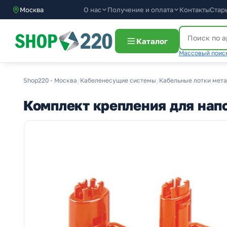
О нас
Получение и оплата
Москва
Контакты
Стар
Каталог
Массовый поиск
Shop220 - Москва
/
Кабеленесущие системы
/
Кабельные лотки мет
Комплект крепления для нап