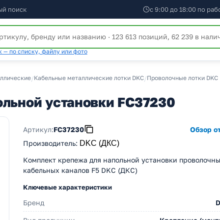
ый поиск
с 9:00 до 18:00 по ра
 — по списку, файлу или фото
аллические
/
Кабельные металлические лотки DKC
/
Проволочные лотки DKC 
ольной установки FC37230
Артикул:
FC37230
Обзор от
Производитель
:
DKC (ДКС)
Комплект крепежа для напольной установки проволочн
кабельных каналов F5 DKC (ДКС)
Ключевые характеристики
Бренд