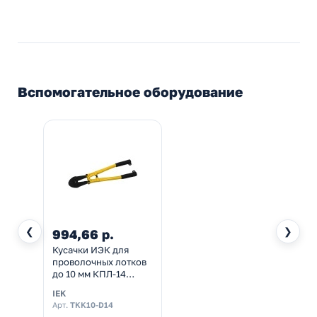
Вспомогательное оборудование
❮
❯
994,66 р.
Кусачки ИЭК для
проволочных лотков
до 10 мм КПЛ-14
арматурные
IEK
(болторез)
Арт.
TKK10-D14