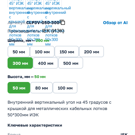
Артикул:
CLP3V-050-300
Обзор от AI
Производитель
:
IEK (ИЭК)
Ширина, мм —
300 мм
50 мм
100 мм
150 мм
200 мм
300 мм
400 мм
500 мм
Высота, мм —
50 мм
50 мм
80 мм
100 мм
Внутренний вертикальный угол на 45 градусов с
крышкой для металлических кабельных лотков
50*300мм ИЭК
Ключевые характеристики
Бренд
IEK