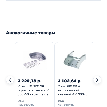
Аналогичные товары
❮
❯
3 220,78 р.
3 102,64 р.
2 37
Угол DKC CPO 90
Угол DKC CD 45
Крест
горизонтальный 90°
вертикальный
крыш
300х50 в комплекте с
внешний 45° 300х50 в
кабел
крепежными
комплекте с
50х30
DKC
DKC
IEK
элементами и
крепежными
Арт.
36005K
Арт.
36845K
Арт.
C
пластинами
элементами и