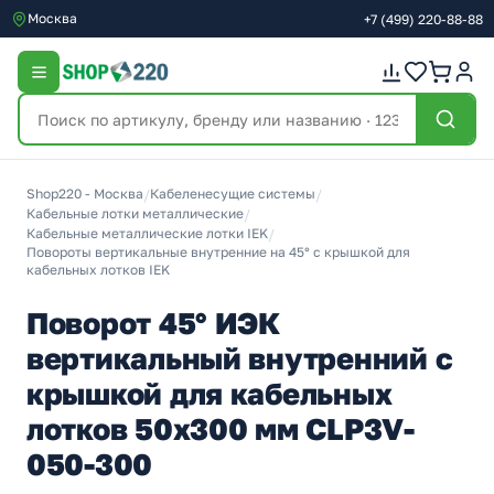
Москва
+7
(499)
220-88-88
Shop220 - Москва
/
Кабеленесущие системы
/
Кабельные лотки металлические
/
Кабельные металлические лотки IEK
/
Повороты вертикальные внутренние на 45° с крышкой для
кабельных лотков IEK
Поворот 45° ИЭК
вертикальный внутренний с
крышкой для кабельных
лотков 50х300 мм CLP3V-
050-300