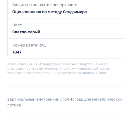
Защитное покрытие поверхности
Оцинкованная по методу Сендзимира
Цвет
Светло-серый
Номер цвета RAL
7047
Классификация ETIM приведена справочно. Shop220 не несёт
ответственности за её точность и полноту — ориентируйтесь на
технические характеристики и документацию производителя.
вертикальный внутренний угол 45град для металлических
лотков