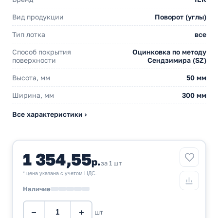
Вид продукции
Поворот (углы)
Тип лотка
все
Способ покрытия
Оцинковка по методу
поверхности
Сендзимира (SZ)
Высота, мм
50 мм
Ширина, мм
300 мм
Все характеристики ›
1 354,55
р.
за 1 шт
* цена указана с учетом НДС.
Наличие
−
+
шт