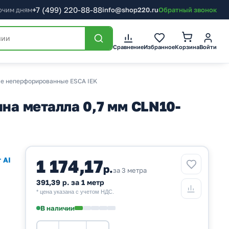
+7
(499)
220-88-88
бочим дням
info@shop220.ru
Обратный звонок
Корзина
Сравнение
Избранное
Войти
ые неперфорированные ESCA IEK
а металла 0,7 мм CLN10-
 AI
1 174,17
р.
за 3 метра
391,39 р. за 1 метр
* цена указана с учетом НДС.
В наличии