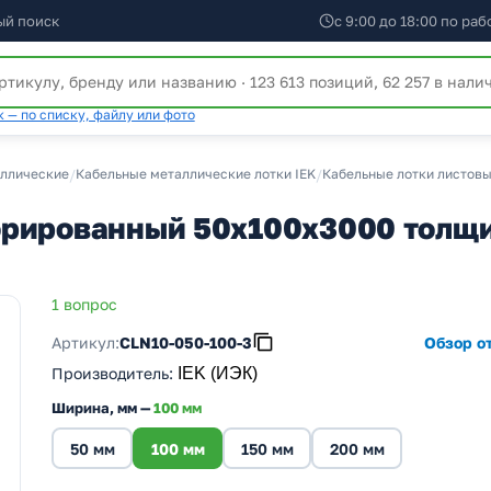
ый поиск
с 9:00 до 18:00 по ра
 — по списку, файлу или фото
аллические
/
Кабельные металлические лотки IEK
/
Кабельные лотки листов
рированный 50х100х3000 толщин
1 вопрос
Артикул:
CLN10-050-100-3
Обзор от
Производитель
:
IEK (ИЭК)
Ширина, мм —
100 мм
50 мм
100 мм
150 мм
200 мм