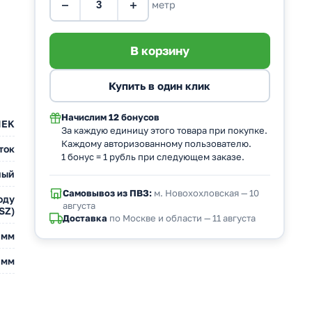
−
+
метр
Начислим
12 бонусов
IEK
За каждую единицу этого товара при покупке.
Каждому авторизованному пользователю.
ток
1 бонус = 1 рубль при следующем заказе.
ный
Самовывоз из ПВЗ:
м. Новохохловская — 10
оду
августа
SZ)
Доставка
по Москве и области — 11 августа
 мм
 мм