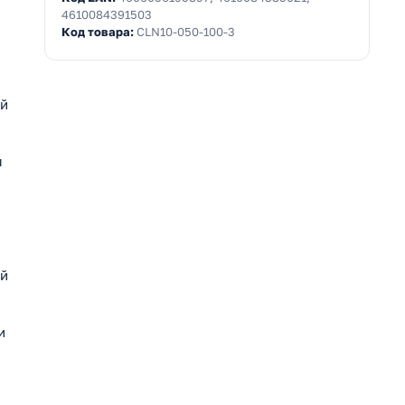
4610084391503
Код товара:
CLN10-050-100-3
ой
я
ый
и