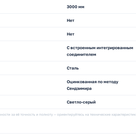
3000 мм
Нет
Нет
С встроенным интегрированным
соединителем
Сталь
Оцинкованная по методу
Сендзимира
Светло-серый
ности за её точность и полноту — ориентируйтесь на технические характеристи