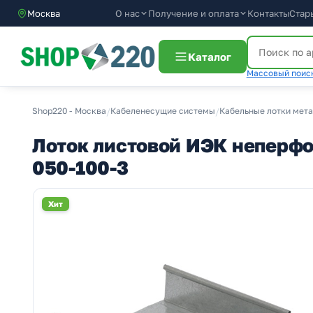
О нас
Получение и оплата
Москва
Контакты
Стар
Каталог
Массовый поиск
Shop220 - Москва
/
Кабеленесущие системы
/
Кабельные лотки мет
Лоток листовой ИЭК неперфо
050-100-3
Хит