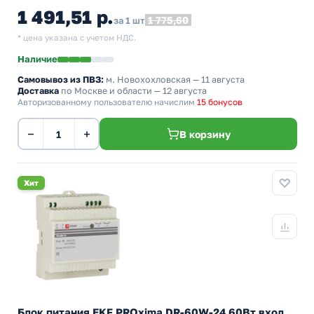
1 491,51 р.
1 775,60
за 1 шт
* цена указана с учетом НДС.
Наличие
Самовывоз из ПВЗ:
м. Новохохловская
— 11 августа
Доставка
по Москве и области — 12 августа
Авторизованному пользователю начислим
15 бонусов
−
+
В корзину
Хит
Блок питания EKF PROxima DR-60W-24 60Вт вход