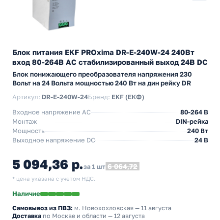
Блок питания EKF PROxima DR-E-240W-24 240Вт
вход 80-264В АС стабилизированный выход 24В DC
Блок понижающего преобразователя напряжения 230
Вольт на 24 Вольта мощностью 240 Вт на дин рейку DR
Артикул:
DR-E-240W-24
Бренд:
EKF (ЕКФ)
Входное напряжение AC
80-264 В
Монтаж
DIN-рейка
Мощность
240 Вт
Выходное напряжение DC
24 В
5 094,36 р.
6 064,72
за 1 шт
* цена указана с учетом НДС.
Наличие
Самовывоз из ПВЗ:
м. Новохохловская
— 11 августа
Доставка
по Москве и области — 12 августа