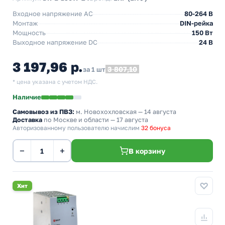
Входное напряжение AC
80-264 В
Монтаж
DIN-рейка
Мощность
150 Вт
Выходное напряжение DC
24 В
3 197,96 р.
3 807,10
за 1 шт
* цена указана с учетом НДС.
Наличие
Самовывоз из ПВЗ:
м. Новохохловская
— 14 августа
Доставка
по Москве и области — 17 августа
Авторизованному пользователю начислим
32 бонуса
−
+
В корзину
Хит