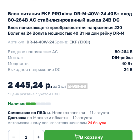
Блок питания EKF PROxima DR-M-40W-24 40Вт вход
80-264В АС стабилизированный выход 24В DC
Блок понижающего преобразователя напряжения 230
Вольт на 24 Вольта мощностью 40 Вт на дин рейку DR-M
Артикул:
DR-M-40W-24
Бренд:
EKF (ЕКФ)
Входное напряжение AC
80-264 В
Монтаж
DIN-рейка
Мощность
40 Вт
Выходное напряжение DC
24 В
2 445,24 р.
2 911,00
за 1 шт
* цена указана с учетом НДС.
Наличие
Самовывоз из ПВЗ:
м. Новохохловская
— 11 августа
Доставка
по Москве и области — 12 августа
Авторизованному пользователю начислим
24 бонуса
−
+
В корзину