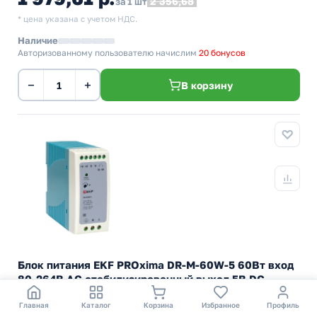
2 356,68
за 1 шт
* цена указана с учетом НДС.
Наличие
Авторизованному пользователю начислим
20 бонусов
−
+
В корзину
Блок питания EKF PROxima DR-M-60W-5 60Вт вход
80-264В АС стабилизированный выход 5В DC
Блок понижающего преобразователя напряжения 230
Главная
Каталог
Корзина
Избранное
Профиль
Вольт на 5 Вольт мощностью 60 Вт на дин рейку DR-M