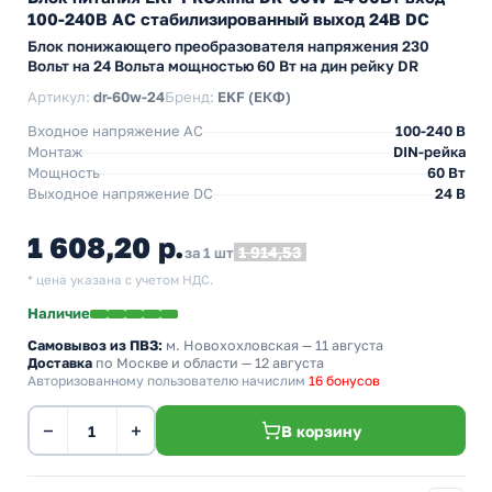
100-240В АС стабилизированный выход 24В DC
Блок понижающего преобразователя напряжения 230
Вольт на 24 Вольта мощностью 60 Вт на дин рейку DR
Артикул:
dr-60w-24
Бренд:
EKF (ЕКФ)
Входное напряжение AC
100-240 В
Монтаж
DIN-рейка
Мощность
60 Вт
Выходное напряжение DC
24 В
1 608,20 р.
1 914,53
за 1 шт
* цена указана с учетом НДС.
Наличие
Самовывоз из ПВЗ:
м. Новохохловская
— 11 августа
Доставка
по Москве и области — 12 августа
Авторизованному пользователю начислим
16 бонусов
−
+
В корзину