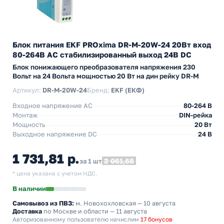
Блок питания EKF PROxima DR-M-20W-24 20Вт вход
80-264В АС стабилизированный выход 24В DC
Блок понижающего преобразователя напряжения 230
Вольт на 24 Вольта мощностью 20 Вт на дин рейку DR-M
Артикул:
DR-M-20W-24
Бренд:
EKF (ЕКФ)
Входное напряжение AC
80-264 В
Монтаж
DIN-рейка
Мощность
20 Вт
Выходное напряжение DC
24 В
1 731,81 р.
2 061,68
за 1 шт
* цена указана с учетом НДС.
В наличии
Самовывоз из ПВЗ:
м. Новохохловская
— 10 августа
Доставка
по Москве и области — 11 августа
Авторизованному пользователю начислим
17 бонусов