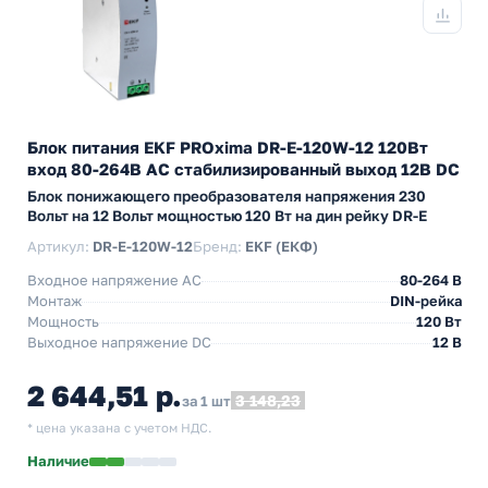
Блок питания EKF PROxima DR-E-120W-12 120Вт
вход 80-264В АС стабилизированный выход 12В DC
Блок понижающего преобразователя напряжения 230
Вольт на 12 Вольт мощностью 120 Вт на дин рейку DR-E
Артикул:
DR-E-120W-12
Бренд:
EKF (ЕКФ)
Входное напряжение AC
80-264 В
Монтаж
DIN-рейка
Мощность
120 Вт
Выходное напряжение DC
12 В
2 644,51 р.
3 148,23
за 1 шт
* цена указана с учетом НДС.
Наличие