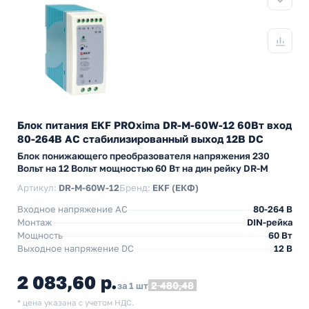
Блок питания EKF PROxima DR-M-60W-12 60Вт вход
80-264В АС стабилизированный выход 12В DC
Блок понижающего преобразователя напряжения 230
Вольт на 12 Вольт мощностью 60 Вт на дин рейку DR-M
Артикул:
DR-M-60W-12
Бренд:
EKF (ЕКФ)
Входное напряжение AC
80-264 В
Монтаж
DIN-рейка
Мощность
60 Вт
Выходное напряжение DC
12 В
2 083,60 р.
2 480,48
за 1 шт
* цена указана с учетом НДС.