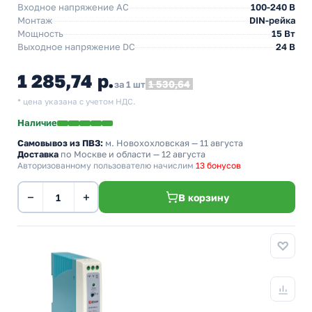
Входное напряжение AC
100-240 В
Монтаж
DIN-рейка
Мощность
15 Вт
Выходное напряжение DC
24 В
1 285,74 р.
1 530,64
за 1 шт
* цена указана с учетом НДС.
Наличие
Самовывоз из ПВЗ:
м. Новохохловская
— 11 августа
Доставка
по Москве и области — 12 августа
Авторизованному пользователю начислим
13 бонусов
−
+
В корзину