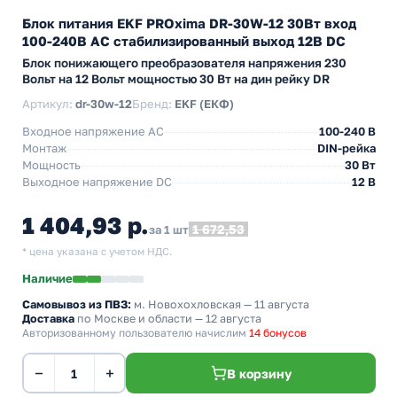
Блок питания EKF PROxima DR-30W-12 30Вт вход
100-240В АС стабилизированный выход 12В DC
Блок понижающего преобразователя напряжения 230
Вольт на 12 Вольт мощностью 30 Вт на дин рейку DR
Артикул:
dr-30w-12
Бренд:
EKF (ЕКФ)
Входное напряжение AC
100-240 В
Монтаж
DIN-рейка
Мощность
30 Вт
Выходное напряжение DC
12 В
1 404,93 р.
1 672,53
за 1 шт
* цена указана с учетом НДС.
Наличие
Самовывоз из ПВЗ:
м. Новохохловская
— 11 августа
Доставка
по Москве и области — 12 августа
Авторизованному пользователю начислим
14 бонусов
−
+
В корзину