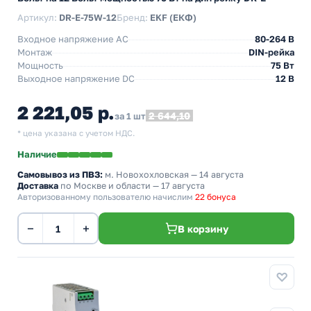
Артикул:
DR-E-75W-12
Бренд:
EKF (ЕКФ)
Входное напряжение AC
80-264 В
Монтаж
DIN-рейка
Мощность
75 Вт
Выходное напряжение DC
12 В
2 221,05 р.
2 644,10
за 1 шт
* цена указана с учетом НДС.
Наличие
Самовывоз из ПВЗ:
м. Новохохловская
— 14 августа
Доставка
по Москве и области — 17 августа
Авторизованному пользователю начислим
22 бонуса
−
+
В корзину