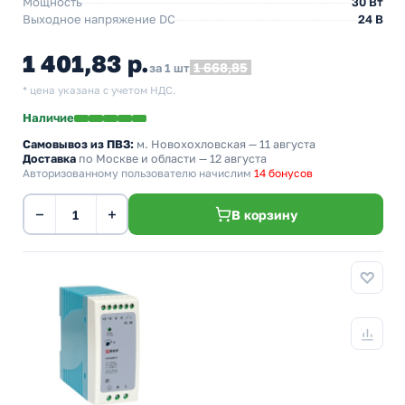
Мощность
30 Вт
Выходное напряжение DC
24 В
1 401,83 р.
1 668,85
за 1 шт
* цена указана с учетом НДС.
Наличие
Самовывоз из ПВЗ:
м. Новохохловская
— 11 августа
Доставка
по Москве и области — 12 августа
Авторизованному пользователю начислим
14 бонусов
−
+
В корзину