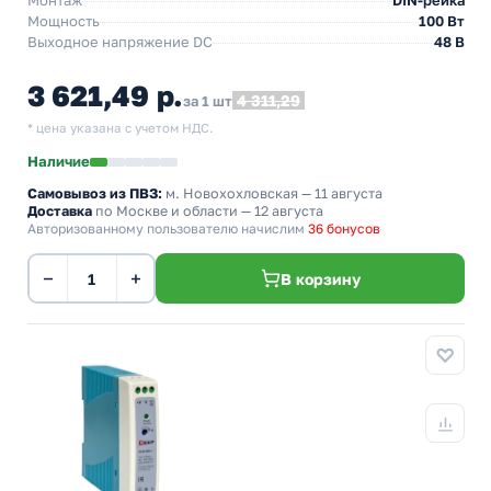
Монтаж
DIN-рейка
Мощность
100 Вт
Выходное напряжение DC
48 В
3 621,49 р.
4 311,29
за 1 шт
* цена указана с учетом НДС.
Наличие
Самовывоз из ПВЗ:
м. Новохохловская
— 11 августа
Доставка
по Москве и области — 12 августа
Авторизованному пользователю начислим
36 бонусов
−
+
В корзину