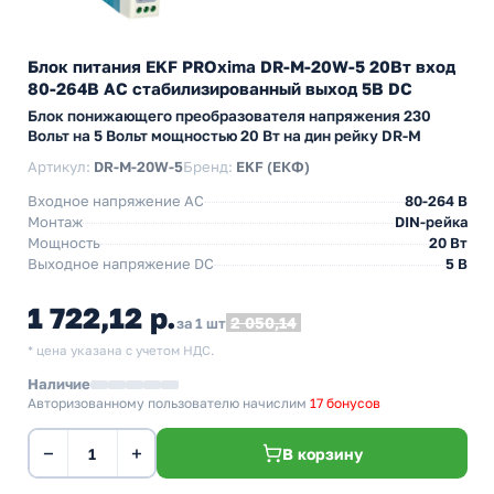
Блок питания EKF PROxima DR-M-20W-5 20Вт вход
80-264В АС стабилизированный выход 5В DC
Блок понижающего преобразователя напряжения 230
Вольт на 5 Вольт мощностью 20 Вт на дин рейку DR-M
Артикул:
DR-M-20W-5
Бренд:
EKF (ЕКФ)
Входное напряжение AC
80-264 В
Монтаж
DIN-рейка
Мощность
20 Вт
Выходное напряжение DC
5 В
1 722,12 р.
2 050,14
за 1 шт
* цена указана с учетом НДС.
Наличие
Авторизованному пользователю начислим
17 бонусов
−
+
В корзину