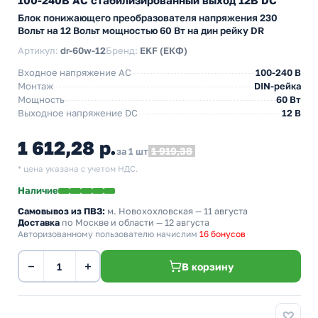
100-240В АС стабилизированный выход 12В DC
Блок понижающего преобразователя напряжения 230
Вольт на 12 Вольт мощностью 60 Вт на дин рейку DR
Артикул:
dr-60w-12
Бренд:
EKF (ЕКФ)
Входное напряжение AC
100-240 В
Монтаж
DIN-рейка
Мощность
60 Вт
Выходное напряжение DC
12 В
1 612,28 р.
1 919,38
за 1 шт
* цена указана с учетом НДС.
Наличие
Самовывоз из ПВЗ:
м. Новохохловская
— 11 августа
Доставка
по Москве и области — 12 августа
Авторизованному пользователю начислим
16 бонусов
−
+
В корзину