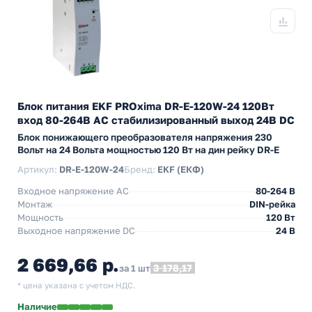
Блок питания EKF PROxima DR-E-120W-24 120Вт
вход 80-264В АС стабилизированный выход 24В DC
Блок понижающего преобразователя напряжения 230
Вольт на 24 Вольта мощностью 120 Вт на дин рейку DR-E
Артикул:
DR-E-120W-24
Бренд:
EKF (ЕКФ)
Входное напряжение AC
80-264 В
Монтаж
DIN-рейка
Мощность
120 Вт
Выходное напряжение DC
24 В
2 669,66 р.
3 178,17
за 1 шт
* цена указана с учетом НДС.
Наличие