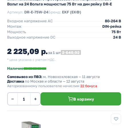
Вольт на 24 Вольта мощностью 75 Вт на дин рейку DR-E
Артикул:
DR-E-75W-24
Бренд:
EKF (ЕКФ)
Входное напряжение AC
80-264 В
Монтаж
DIN-рейка
Мощность
75 Вт
Выходное напряжение DC
24 В
2 225,09 р.
2 648,92
за 1 шт
* цена указана с учетом НДС.
Наличие
Самовывоз из ПВЗ:
м. Новохохловская
— 11 августа
Доставка
по Москве и области — 12 августа
Авторизованному пользователю начислим
22 бонуса
−
+
В корзину