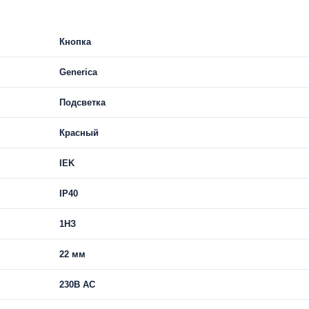
Кнопка
Generica
Подсветка
Красный
IEK
IP40
1НЗ
22 мм
230В AC