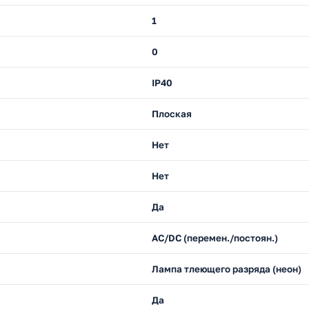
1
0
IP40
Плоская
Нет
Нет
Да
AC/DC (перемен./постоян.)
Лампа тлеющего разряда (неон)
Да