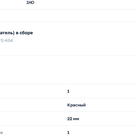
1НО
тель) в сборе
FS-K04
1
Красный
22 мм
ов
1