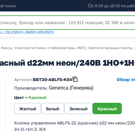
ый поиск
с 9:00 до 18:00 по ра
 — по списку, файлу или фото
 боксы, электросчетчики, стабилизаторы, ИБП)
/
Светосигнальные лампы, 
красный d22мм неон/240В 1НО+1
Артикул:
BBT30-ABLFS-K04
Обзор от
Производитель
:
Generica (Генерика)
Цвет —
Красный
Желтый
Белый
Зеленый
Красный
Кнопка управления ABLFS-22 (красная) d22 мм неон/23
1Н.О.+1Н.З. IEK