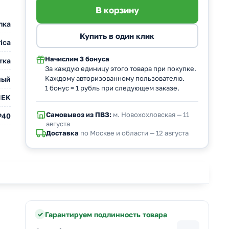
пка
ica
Начислим
3 бонуса
тка
За каждую единицу этого товара при покупке.
Каждому авторизованному пользователю.
ный
1 бонус = 1 рубль при следующем заказе.
IEK
Самовывоз из ПВЗ:
м. Новохохловская — 11
P40
августа
Доставка
по Москве и области — 12 августа
Гарантируем подлинность товара