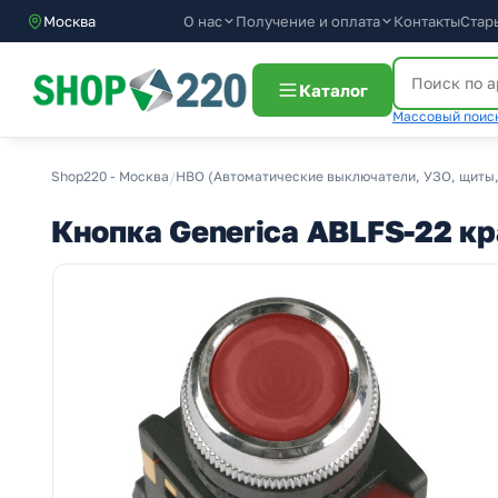
О нас
Получение и оплата
Москва
Контакты
Стар
Каталог
Массовый поиск
Shop220 - Москва
/
НВО (Автоматические выключатели, УЗО, щиты,
Кнопка Generica ABLFS-22 