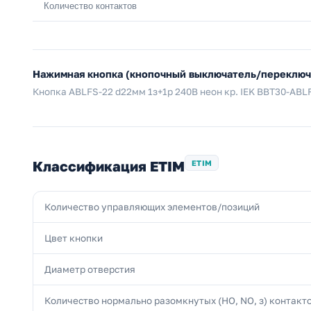
Количество контактов
Нажимная кнопка (кнопочный выключатель/переключа
Кнопка ABLFS-22 d22мм 1з+1р 240В неон кр. IEK BBT30-ABL
Классификация ETIM
ETIM
Количество управляющих элементов/позиций
Цвет кнопки
Диаметр отверстия
Количество нормально разомкнутых (НО, NO, з) контакт