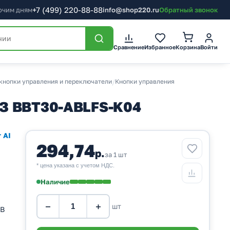
+7
(499)
220-88-88
бочим дням
info@shop220.ru
Обратный звонок
Корзина
Сравнение
Избранное
Войти
кнопки управления и переключатели
/
Кнопки управления
НЗ BBT30-ABLFS-K04
 AI
294,74
р.
за 1 шт
* цена указана с учетом НДС.
Наличие
−
+
шт
0В