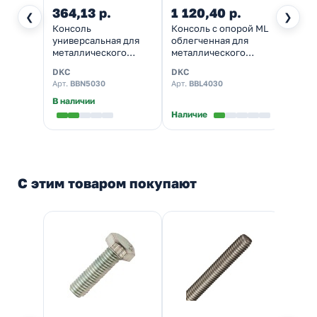
364,13 р.
1 120,40 р.
❮
❯
Консоль
Консоль с опорой ML
универсальная для
облегченная для
металлического
металлического
лотка основание 300
лотка основание 300
DKC
DKC
мм
мм
Арт.
BBN5030
Арт.
BBL4030
В наличии
Наличие
С этим товаром покупают