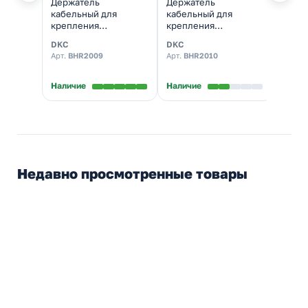
Держатель
Держатель
Держ
кабельный для
кабельный для
огне
крепления
крепления
пере
одножильный и
одножильный и
500 м
DKC
DKC
DKC
многожильный
многожильный
Арт.
BHR2009
Арт.
BHR2010
Арт.
B
кабелей диаметр 65-
кабелей диаметр 85-
90 мм
105 мм
Наличие
Наличие
Налич
Недавно просмотренные товары