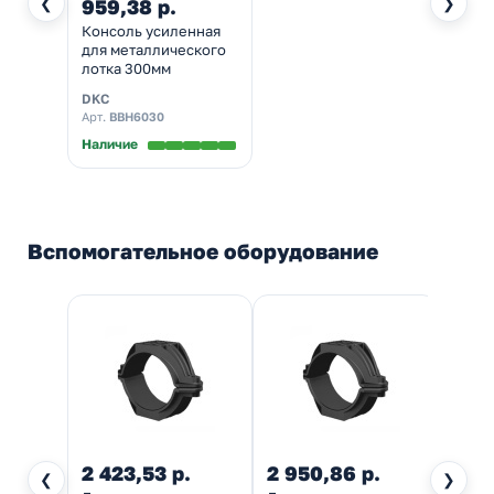
❮
❯
959,38 р.
Консоль усиленная
для металлического
лотка 300мм
DKC
Арт.
BBH6030
Наличие
Вспомогательное оборудование
2 423,53 р.
2 950,86 р.
760
❮
❯