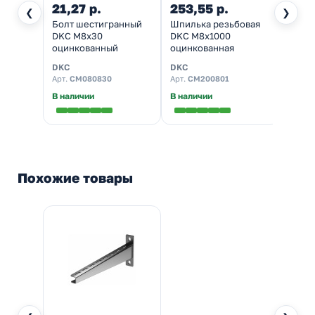
21,27 р.
253,55 р.
8,02
❮
❯
Болт шестигранный
Шпилька резьбовая
Гайка
DKC М8х30
DKC М8х1000
преп
оцинкованный
оцинкованная
откру
М8 оц
DKC
DKC
DKC
Арт.
CM080830
Арт.
CM200801
Арт.
C
В наличии
В наличии
В нал
Похожие товары