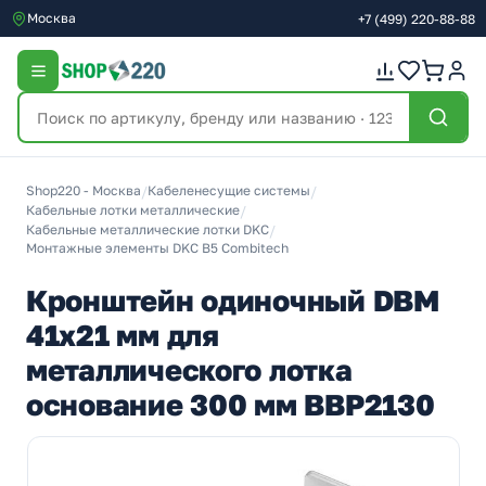
Москва
+7
(499)
220-88-88
Shop220 - Москва
/
Кабеленесущие системы
/
Кабельные лотки металлические
/
Кабельные металлические лотки DKC
/
Монтажные элементы DKC B5 Combitech
Кронштейн одиночный DBM
41х21 мм для
металлического лотка
основание 300 мм BBP2130