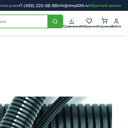
+7
(499)
220-88-88
бочим дням
info@shop220.ru
Обратный звонок
Корзина
Сравнение
Избранное
Войти