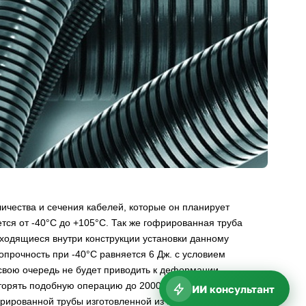
чества и сечения кабелей, которые он планирует
ся от -40°С до +105°С. Так же гофрированная труба
аходящиеся внутри конструкции установки данному
опрочность при -40°С равняется 6 Дж. с условием
в свою очередь не будет приводить к деформации
вторять подобную операцию до 200000 раз на одном месте
ИИ консультант
фрированной трубы изготовленной из полиамида составляет