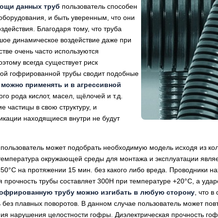
ощи данных труб
пользователь способен
оборудования, и быть уверенным, что они
действия. Благодаря тому, что труба
шое динамическое воздействие даже при
стве очень часто используются
этому всегда существует риск
ной гофрированной трубы сводит подобные
 можно применять и в агрессивной
го рода кислот, масел, щёлочей и т.д.
е частицы в свою структуру, и
икации находящиеся внутри не будут
пользователь может подобрать необходимую модель исходя из коли
температура окружающей среды для монтажа и эксплуатации являет
50°С на протяжении 15 мин. без какого либо вреда. Проводники н
 прочность трубы составляет 300Н при температуре +20°С, а удар
гофрированную трубу можно изгибать в любую сторону
, что 
 без плавных поворотов. В данном случае пользователь может по
ения нарушения целостности гофры. Диэлектрическая прочность го