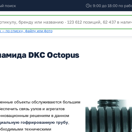
ый поиск
с 9:00 до 18:00 по ра
 — по списку, файлу или фото
иамида DKC Octopus
ленные объекты обслуживаются большим
спечить связь узлов и агрегатов
 инновационным решениям в данном
циальную гофрированную трубу
,
еобходимыми техническими