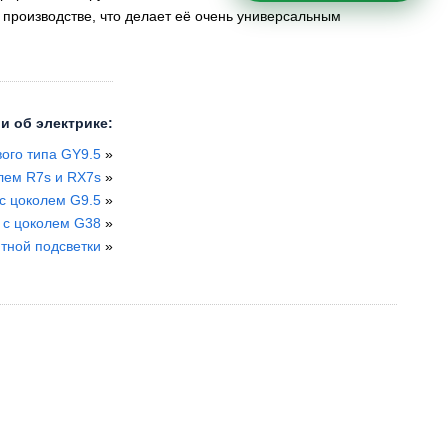
производстве, что делает её очень универсальным
и об электрике:
ого типа GY9.5
»
лем R7s и RX7s
»
с цоколем G9.5
»
 с цоколем G38
»
нтной подсветки
»