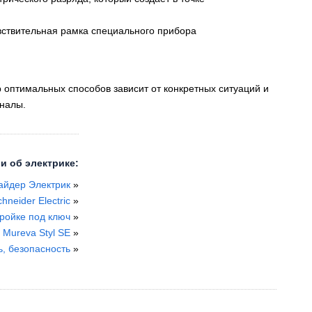
увствительная рамка специального прибора
оптимальных способов зависит от конкретных ситуаций и
оналы.
и об электрике:
айдер Электрик
»
neider Electriс
»
тройке под ключ
»
 Mureva Styl SE
»
ь, безопасность
»