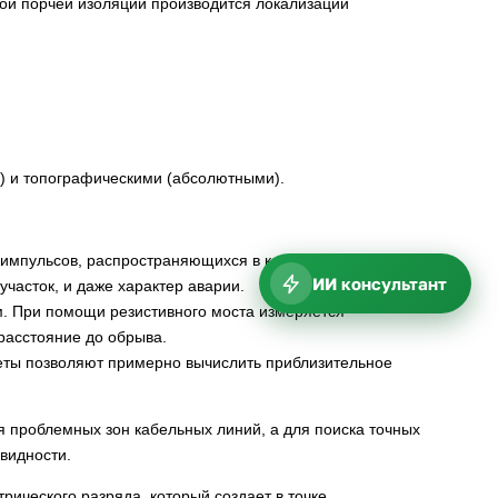
ной порчей изоляции производится локализации
) и топографическими (абсолютными).
 импульсов, распространяющихся в кабельной линии
ИИ консультант
часток, и даже характер аварии.
м. При помощи резистивного моста измеряется
расстояние до обрыва.
еты позволяют примерно вычислить приблизительное
 проблемных зон кабельных линий, а для поиска точных
видности.
рического разряда, который создает в точке