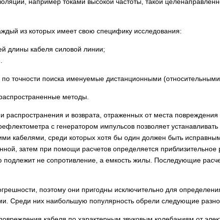
изоляции, например токами высокой частоты, такой целенаправлен
 каждый из которых имеет свою специфику исследования:
ей длины кабеля силовой линии;
.
, по точности поиска именуемые дистанционными (относительными
 распространенные методы.
и распространения и возврата, отраженных от места повреждения
рефлектометра с генератором импульсов позволяет устанавливать у
кими кабелями, среди которых хотя бы один должен быть исправны
анной, затем при помощи расчетов определяется приблизительное 
ю подлежит не сопротивление, а емкость жилы. Последующие расч
грешности, поэтому они пригодны исключительно для определения
ми. Среди них наибольшую популярность обрели следующие разно
 повреждения кабеля по характерным звуковым колебаниям от элект