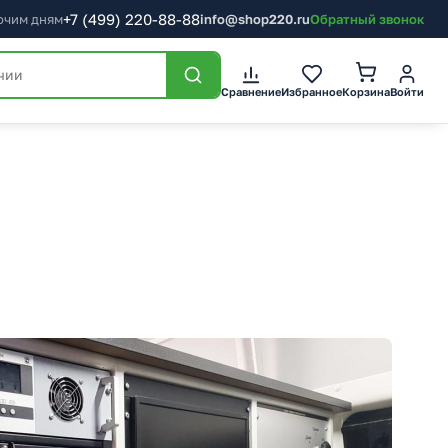
+7
(499)
220-88-88
бочим дням
info@shop220.ru
Обратный звонок
Корзина
Сравнение
Избранное
Войти