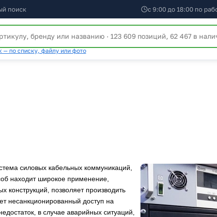
ый поиск
с 9:00 до 18:00 по ра
 — по списку, файлу или фото
истема силовых кабельных коммуникаций,
соб находит широкое применение,
ых конструкций, позволяет производить
ает несанкционированный доступ на
едостаток, в случае аварийных ситуаций,