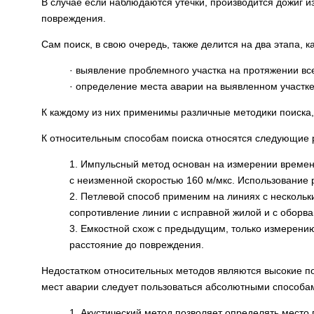
В случае если наблюдаются утечки, производится дожиг 
повреждения.
Сам поиск, в свою очередь, также делится на два этапа,
· выявление проблемного участка на протяжении вс
· определение места аварии на выявленном участке
К каждому из них применимы различные методики поиска
К относительным способам поиска относятся следующие
1. Импульсный метод основан на измерении времен
с неизменной скоростью 160 м/мкс. Использование 
2. Петлевой способ применим на линиях с несколь
сопротивление линии с исправной жилой и с оборв
3. Емкостной схож с предыдущим, только измерени
расстояние до повреждения.
Недостатком относительных методов являются высокие по
мест аварии следует пользоваться абсолютными способа
1. Акустический метод позволяет определять место