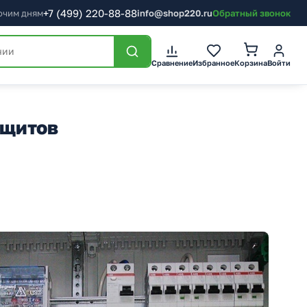
+7
(499)
220-88-88
бочим дням
info@shop220.ru
Обратный звонок
Корзина
Сравнение
Избранное
Войти
 щитов