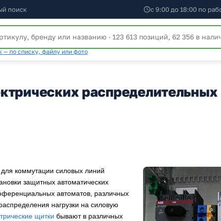
ый поиск
с 9:00 до 18:00 по ра
 — по списку, файлу или фото
ектрических распределительных
о для коммутации силовых линий
ановки защитных автоматических
фференциальных автоматов, различных
распределения нагрузки на силовую
трические щитки
бывают в различных