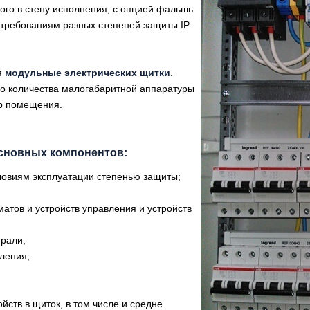
ого в стену исполнения, с опцией фальшь
т требованиям разных степеней защиты IP
я
модульные электрических щитки
.
го количества малогабаритной аппаратуры
ьер помещения.
сновных компонентов:
ловиям эксплуатации степенью защиты;
матов и устройств управления и устройств
трали;
ления;
ств в щиток, в том числе и средне