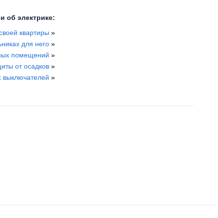
и об электрике:
своей квартиры
»
никах для него
»
нных помещений
»
иты от осадков
»
х выключателей
»