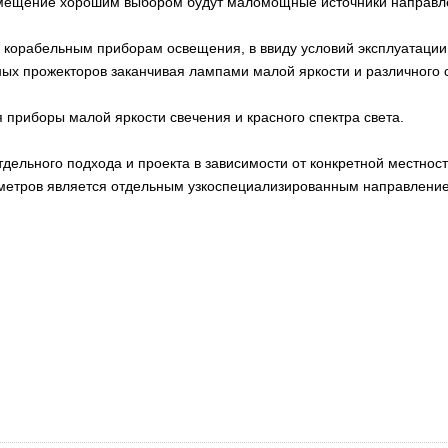
омещение хорошим выбором будут маломощные источники направле
 корабельным приборам освещения, в ввиду условий эксплуатации
ных прожекторов заканчивая лампами малой яркости и различного с
приборы малой яркости свечения и красного спектра света.
тдельного подхода и проекта в зависимости от конкретной местнос
етров является отдельным узкоспециализированным направлени