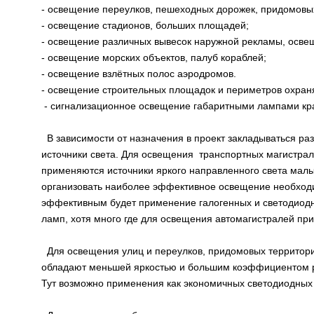
- освещение переулков, пешеходных дорожек, придомовых
- освещение стадионов, больших площадей;
- освещение различных вывесок наружной рекламы, осве
- освещение морских объектов, палуб кораблей;
- освещение взлётных полос аэродромов.
- освещение строительных площадок и периметров охран
- сигнализационное освещение габаритными лампами кра
В зависимости от назначения в проект закладываться ра
источники света. Для освещения транспортных магистра
применяются источники яркого направленного света малы
организовать наиболее эффективное освещение необходи
эффективным будет применение галогенных и светодиодн
ламп, хотя много где для освещения автомагистралей п
Для освещения улиц и переулков, придомовых территори
обладают меньшей яркостью и большим коэффициентом рас
Тут возможно применения как экономичных светодиодных 