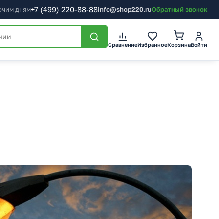
+7
(499)
220-88-88
бочим дням
info@shop220.ru
Обратный звонок
Корзина
Сравнение
Избранное
Войти