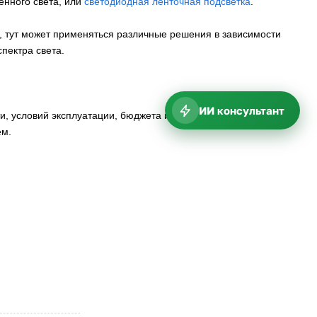
нного света, или
светодиодная ленточная подсветка
.
, тут может применяться различные решения в зависимости
пектра света.
ИИ консультант
ти, условий эксплуатации, бюджета и регламентирована
ем.