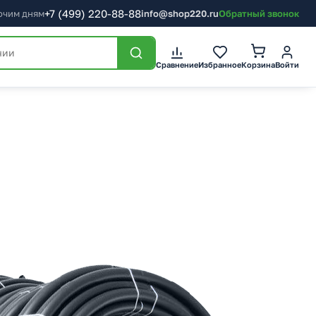
+7
(499)
220-88-88
бочим дням
info@shop220.ru
Обратный звонок
Корзина
Сравнение
Избранное
Войти