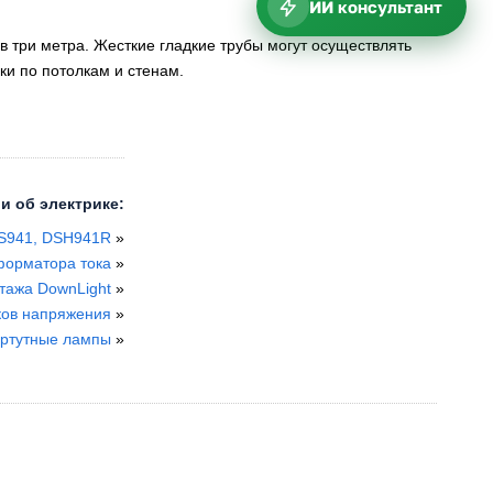
ИИ консультант
 три метра. Жесткие гладкие трубы могут осуществлять
ки по потолкам и стенам.
и об электрике:
S941, DSH941R
»
форматора тока
»
тажа DownLight
»
ков напряжения
»
 ртутные лампы
»