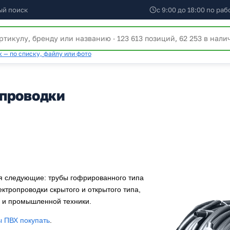
ый поиск
с 9:00 до 18:00 по ра
 — по списку, файлу или фото
опроводки
ся следующие: трубы гофрированного типа
ктропроводки скрытого и открытого типа,
 и промышленной техники.
 ПВХ покупать
.