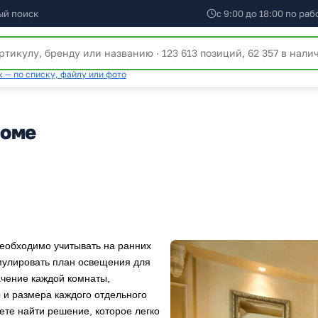
ый поиск
с 9:00 до 18:00 по ра
 — по списку, файлу или фото
доме
необходимо учитывать на ранних
рмулировать план освещения для
ачение каждой комнаты,
и размера каждого отдельного
ете найти решение, которое легко