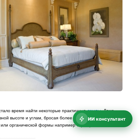
астало время найти некоторые практичные
лампы
. Даже
зной высоте и углам, бросая более интенсивные и
ИИ консультант
п или органической формы например торшеры.