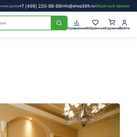
+7
(499)
220-88-88
бочим дням
info@shop220.ru
Обратный звонок
Корзина
Сравнение
Избранное
Войти