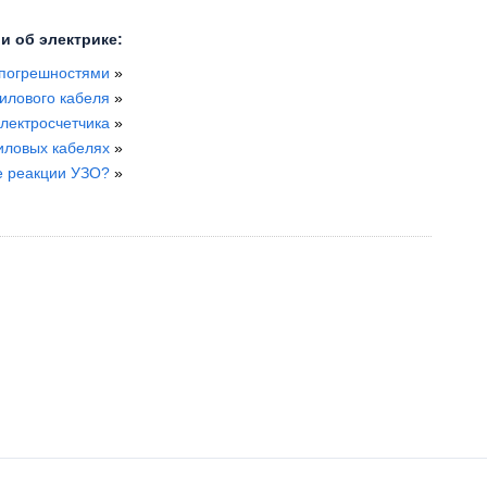
и об электрике:
с погрешностями
»
лового кабеля
»
лектросчетчика
»
силовых кабелях
»
е реакции УЗО?
»