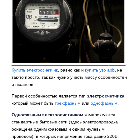
Купить электросчетчик
, равно как и
купить узо abb
, не
так-то просто, так как нужно учесть массу особенностей
и нюансов.
Первой особенностью является тип
электросчетчика
,
который может быть
трехфазным
или
однофазным
.
Однофазным электросчетчиком
комплектуются
стандартные бытовые сети (здесь электропроводка
оснащена одним фазовым и одним нулевым
проводом), в которых напряжение тока равно 220В.