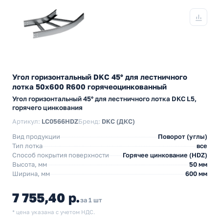
Угол горизонтальный DKC 45° для лестничного
лотка 50х600 R600 горячеоцинкованный
Угол горизонтальный 45° для лестничного лотка DKC L5,
горячего цинкования
Артикул:
LC0566HDZ
Бренд:
DKC (ДКС)
Вид продукции
Поворот (углы)
Тип лотка
все
Способ покрытия поверхности
Горячее цинкование (HDZ)
Высота, мм
50 мм
Ширина, мм
600 мм
7 755,40 р.
за 1 шт
* цена указана с учетом НДС.