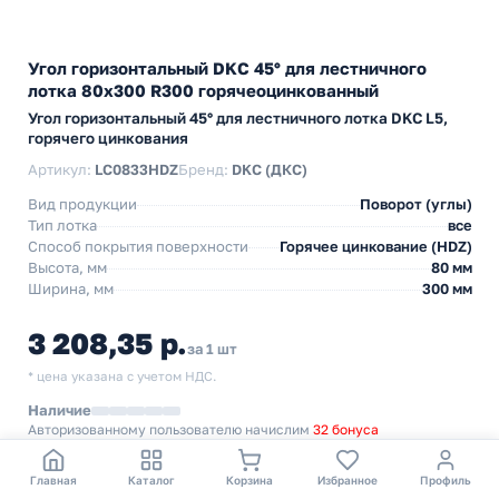
Угол горизонтальный DKC 45° для лестничного
лотка 80х300 R300 горячеоцинкованный
Угол горизонтальный 45° для лестничного лотка DKC L5,
горячего цинкования
Артикул:
LC0833HDZ
Бренд:
DKC (ДКС)
Вид продукции
Поворот (углы)
Тип лотка
все
Способ покрытия поверхности
Горячее цинкование (HDZ)
Высота, мм
80 мм
Ширина, мм
300 мм
3 208,35 р.
за 1 шт
* цена указана с учетом НДС.
Наличие
Авторизованному пользователю начислим
32 бонуса
−
+
В корзину
Главная
Каталог
Корзина
Избранное
Профиль