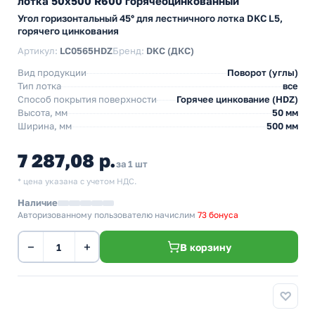
лотка 50х500 R600 горячеоцинкованный
Угол горизонтальный 45° для лестничного лотка DKC L5,
горячего цинкования
Артикул:
LC0565HDZ
Бренд:
DKC (ДКС)
Вид продукции
Поворот (углы)
Тип лотка
все
Способ покрытия поверхности
Горячее цинкование (HDZ)
Высота, мм
50 мм
Ширина, мм
500 мм
7 287,08 р.
за 1 шт
* цена указана с учетом НДС.
Наличие
Авторизованному пользователю начислим
73 бонуса
−
+
В корзину