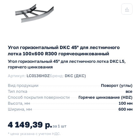
Угол горизонтальный DKC 45° для лестничного
лотка 100х600 R300 горячеоцинкованный
Угол горизонтальный 45° для лестничного лотка DKC L5,
горячего цинкования
Артикул:
LC0136HDZ
Бренд:
DKC (ДКС)
Вид продукции
Поворот (углы)
Тип лотка
все
Способ покрытия поверхности
Горячее цинкование (HDZ)
Высота, мм
100 мм
Ширина, мм
600 мм
4 149,39 р.
за 1 шт
* цена указана с учетом НДС.