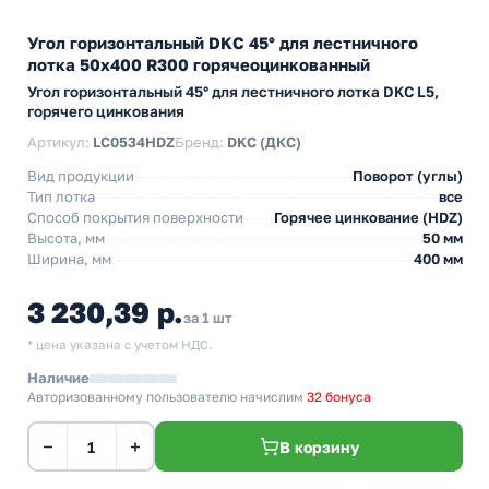
Угол горизонтальный DKC 45° для лестничного
лотка 50х400 R300 горячеоцинкованный
Угол горизонтальный 45° для лестничного лотка DKC L5,
горячего цинкования
Артикул:
LC0534HDZ
Бренд:
DKC (ДКС)
Вид продукции
Поворот (углы)
Тип лотка
все
Способ покрытия поверхности
Горячее цинкование (HDZ)
Высота, мм
50 мм
Ширина, мм
400 мм
3 230,39 р.
за 1 шт
* цена указана с учетом НДС.
Наличие
Авторизованному пользователю начислим
32 бонуса
−
+
В корзину