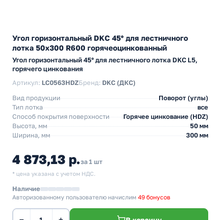
Угол горизонтальный DKC 45° для лестничного
лотка 50х300 R600 горячеоцинкованный
Угол горизонтальный 45° для лестничного лотка DKC L5,
горячего цинкования
Артикул:
LC0563HDZ
Бренд:
DKC (ДКС)
Вид продукции
Поворот (углы)
Тип лотка
все
Способ покрытия поверхности
Горячее цинкование (HDZ)
Высота, мм
50 мм
Ширина, мм
300 мм
4 873,13 р.
за 1 шт
* цена указана с учетом НДС.
Наличие
Авторизованному пользователю начислим
49 бонусов
−
+
В корзину