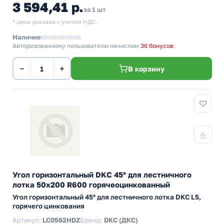
3 594,41 р.
за 1 шт
* цена указана с учетом НДС.
Наличие
Авторизованному пользователю начислим
36 бонусов
−
+
В корзину
Угол горизонтальный DKC 45° для лестничного
лотка 50х200 R600 горячеоцинкованный
Угол горизонтальный 45° для лестничного лотка DKC L5,
горячего цинкования
Артикул:
LC0562HDZ
Бренд:
DKC (ДКС)