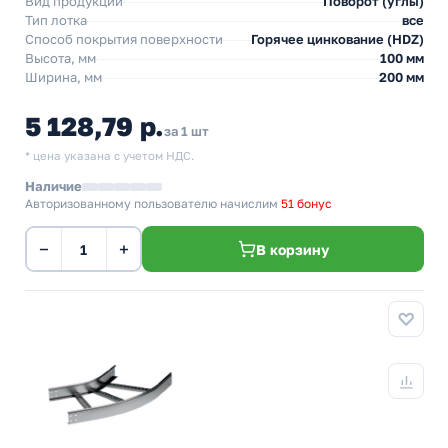
Вид продукции
Поворот (углы)
Тип лотка
все
Способ покрытия поверхности
Горячее цинкование (HDZ)
Высота, мм
100 мм
Ширина, мм
200 мм
5 128,79 р.
за 1 шт
* цена указана с учетом НДС.
Наличие
Авторизованному пользователю начислим
51 бонус
−
+
В корзину