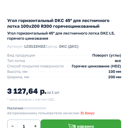
Угол горизонтальный DKC 45° для лестничного
лотка 100х200 R300 горячеоцинкованный
Угол горизонтальный 45° для лестничного лотка DKC L5,
горячего цинкования
Артикул:
LC0132HDZ
Бренд:
DKC (ДКС)
Вид продукции
Поворот (углы)
Тип лотка
все
Способ покрытия поверхности
Горячее цинкование (HDZ)
Высота, мм
100 мм
Ширина, мм
200 мм
3 127,64 р.
за 1 шт
* цена указана с учетом НДС.
Наличие
Авторизованному пользователю начислим
31 бонус
−
+
В корзину