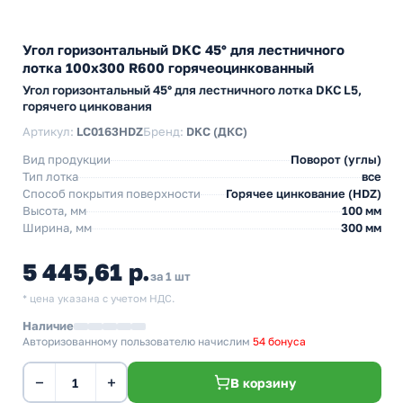
Угол горизонтальный DKC 45° для лестничного
лотка 100х300 R600 горячеоцинкованный
Угол горизонтальный 45° для лестничного лотка DKC L5,
горячего цинкования
Артикул:
LC0163HDZ
Бренд:
DKC (ДКС)
Вид продукции
Поворот (углы)
Тип лотка
все
Способ покрытия поверхности
Горячее цинкование (HDZ)
Высота, мм
100 мм
Ширина, мм
300 мм
5 445,61 р.
за 1 шт
* цена указана с учетом НДС.
Наличие
Авторизованному пользователю начислим
54 бонуса
−
+
В корзину