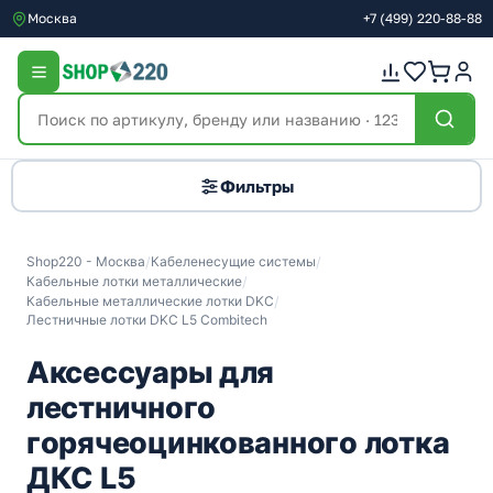
Москва
+7
(499)
220-88-88
Фильтры
Shop220 - Москва
/
Кабеленесущие системы
/
Кабельные лотки металлические
/
Кабельные металлические лотки DKC
/
Лестничные лотки DKC L5 Combitech
Аксессуары для
лестничного
горячеоцинкованного лотка
ДКС L5