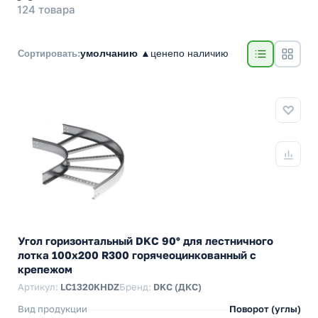
124 товара
умолчанию ▲
цене
по наличию
Сортировать:
Угол горизонтальный DKC 90° для лестничного
лотка 100х200 R300 горячеоцинкованный c
крепежом
Артикул:
LC1320KHDZ
Бренд:
DKC (ДКС)
Вид продукции
Поворот (углы)