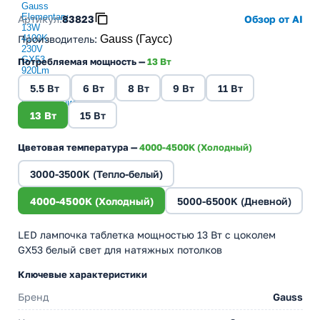
Артикул:
83823
Обзор от AI
Производитель
:
Gauss (Гаусс)
Потребляемая мощность —
13 Вт
5.5 Вт
6 Вт
8 Вт
9 Вт
11 Вт
13 Вт
15 Вт
Цветовая температура —
4000-4500K (Холодный)
3000-3500K (Тепло-белый)
4000-4500K (Холодный)
5000-6500K (Дневной)
LED лампочка таблетка мощностью 13 Вт с цоколем
GX53 белый свет для натяжных потолков
Ключевые характеристики
Бренд
Gauss