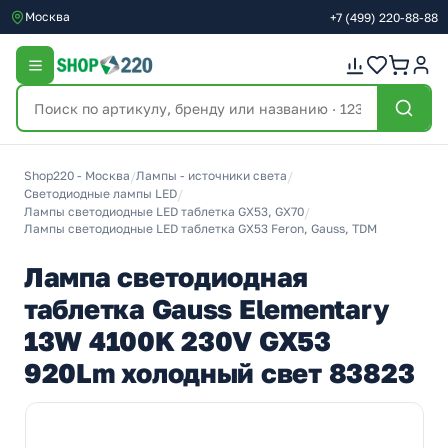
Москва
+7
(499)
220-88-88
Shop220 - Москва
/
Лампы - источники света
/
Светодиодные лампы LED
/
Лампы светодиодные LED таблетка GX53, GX70
/
Лампы светодиодные LED таблетка GX53 Feron, Gauss, TDM
Лампа светодиодная
таблетка Gauss Elementary
13W 4100K 230V GX53
920Lm холодный свет 83823