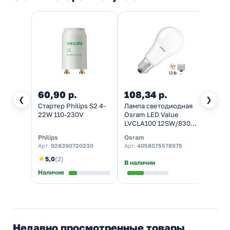
60,90 р.
108,34 р.
110,
❮
❯
Стартер Philips S2 4-
Лампа светодиодная
Лампа
22W 110-230V
Osram LED Value
Osram
LVCLA100 12SW/830
LVMR
(100W) 3000K 230V
4000K
Philips
Osram
Osra
E27 тепло-белый свет
GU5.
Арт.
928390720230
Арт.
4058075578975
Арт.
4
холод
★
5,0
(2)
В наличии
Наличие
Налич
Недавно просмотренные товары