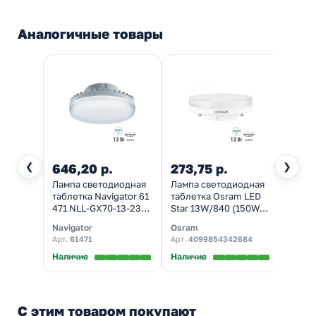
Аналогичные товары
❮
❯
646,20 р.
273,75 р.
Лампа светодиодная
Лампа светодиодная
таблетка Navigator 61
таблетка Osram LED
471 NLL-GX70-13-230-
Star 13W/840 (150W)
4K 13W 4000K 220V
4000K 170-250V GX53
Navigator
Osram
холодный свет
холодный свет
Арт.
61471
Арт.
4099854342684
Наличие
Наличие
С этим товаром покупают