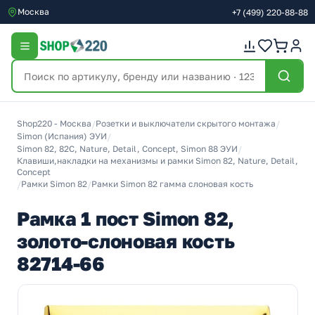
Москва
+7
(499)
220-88-88
Shop220 - Москва
/
Розетки и выключатели скрытого монтажа
/
Simon (Испания) ЭУИ
/
Simon 82, 82С, Nature, Detail, Concept, Simon 88 ЭУИ
/
Клавиши,накладки на механизмы и рамки Simon 82, Nature, Detail,
Concept
/
Рамки Simon 82
/
Рамки Simon 82 гамма слоновая кость
Рамка 1 пост Simon 82,
золото-слоновая кость
82714-66