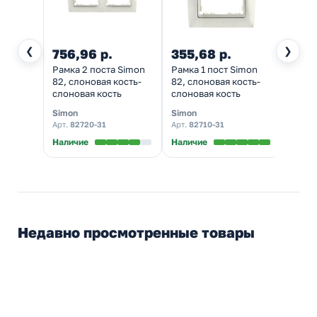
❮
❯
756,96 р.
355,68 р.
1 74
Рамка 2 поста Simon
Рамка 1 пост Simon
Рамка
82, слоновая кость-
82, слоновая кость-
82, с
слоновая кость
слоновая кость
слоно
Simon
Simon
Simon
Арт.
82720-31
Арт.
82710-31
Арт.
82
Наличие
Наличие
Налич
Недавно просмотренные товары