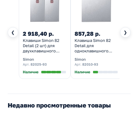
❮
❯
2 918,40 р.
857,28 р.
957,
Клавиши Simon 82
Клавиша Simon 82
Клави
Detail (2 шт) для
Detail для
Detail
двухклавишного
одноклавишного
двух
выключателя с
выключателя,
выклю
Simon
Simon
Simon
подсветкой,
холодный алюминий
холо
Арт.
82025-93
Арт.
82010-93
Арт.
8
холодный алюминий
Наличие
Наличие
Налич
Недавно просмотренные товары