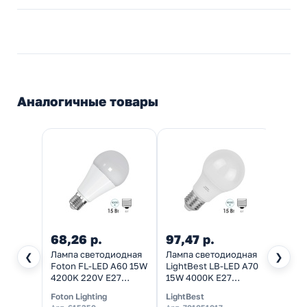
Аналогичные товары
68,26 р.
97,47 р.
136,
Лампа светодиодная
Лампа светодиодная
Лампа
❮
❯
Foton FL-LED A60 15W
LightBest LB-LED A70
груша
4200K 220V E27
15W 4000K E27
15W 4
1500Lm холодный
1350lm 70x132mm
холод
Foton Lighting
LightBest
IEK
свет