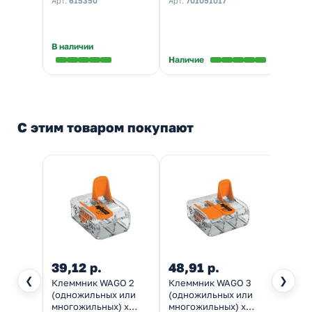
Арт.
615350
Арт.
701051017
Арт.
LL
E27
★
5,0
В наличии
В нал
Наличие
С этим товаром покупают
39,12 р.
48,91 р.
164,
❮
❯
Клеммник WAGO 2
Клеммник WAGO 3
Лампа
(одножильных или
(одножильных или
шарик
многожильных) х
многожильных) х
CL P7