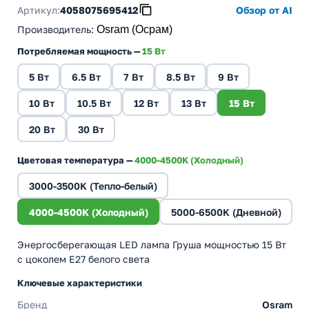
Артикул:
4058075695412
Обзор от AI
Производитель
:
Osram (Осрам)
Потребляемая мощность —
15 Вт
5 Вт
6.5 Вт
7 Вт
8.5 Вт
9 Вт
10 Вт
10.5 Вт
12 Вт
13 Вт
15 Вт
20 Вт
30 Вт
Цветовая температура —
4000-4500K (Холодный)
3000-3500K (Тепло-белый)
4000-4500K (Холодный)
5000-6500K (Дневной)
Энергосберегающая LED лампа Груша мощностью 15 Вт
с цоколем E27 белого света
Ключевые характеристики
Бренд
Osram