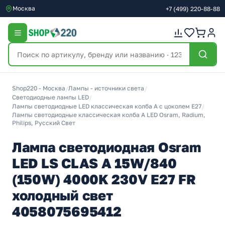
Москва
+7
(499)
220-88-88
Shop220 - Москва
/
Лампы - источники света
/
Светодиодные лампы LED
/
Лампы светодиодные LED классическая колба A с цоколем E27
/
Лампы светодиодные классическая колба A LED Osram, Radium,
Philips, Русский Свет
Лампа светодиодная Osram
LED LS CLAS A 15W/840
(150W) 4000K 230V E27 FR
холодный свет
4058075695412