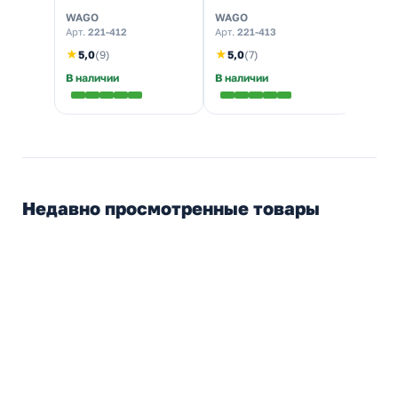
0,08-4 мм 32A Cu [уп.
0,08-4 мм 32A Cu [уп.
220V 
WAGO
WAGO
Osra
100шт]
50шт]
свет
Арт.
221-412
Арт.
221-413
Арт.
4
★
★
5,0
(9)
5,0
(7)
В наличии
В наличии
Налич
Недавно просмотренные товары