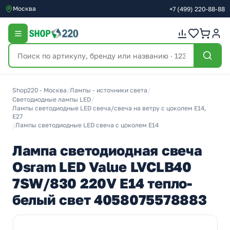
Москва
+7
(499)
220-88-88
Shop220 - Москва
/
Лампы - источники света
/
Светодиодные лампы LED
/
Лампы светодиодные LED свеча/свеча на ветру с цоколем E14,
E27
/
Лампы светодиодные LED свеча с цоколем E14
Лампа светодиодная свеча
Osram LED Value LVCLB40
7SW/830 220V E14 тепло-
белый свет 4058075578883