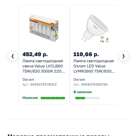
452,49 р.
110,66 р.
146,
❮
❯
Лампа светодиодная
Лампа светодиодная
Лампа
свеча Value LVCLB60
Osram LED Value
свеча
7SW/830 3000K 220V
LVMR1660 7SW/830
CLB10
E27 105x38mm
3000K (60W) 220V
(100W
Osram
Osram
Osra
упаковка 5шт.тепло-
GU5.3 560Lm тепло-
220V 
Арт.
4058075578012
Арт.
4058075582781
Арт.
4
белый свет
белый свет
дневн
В наличии
Наличие
Налич