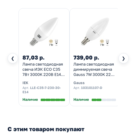
87,03 р.
739,00 р.
77,7
❮
❯
Лампа светодиодная
Лампа светодиодная
Лампа
свеча ИЭК ECO C35
диммируемая свеча
свеча 
7Вт 3000K 220В E14
Gauss 7W 3000K 220V
С37 7
тепло-белый свет
E14 560Lm тепло-
E14 т
IEK
Gauss
Tokov 
белый свет
Арт.
LLE-C35-7-230-30-
Арт.
103101107-D
Арт.
TK
E14
Наличие
Наличие
Налич
С этим товаром покупают