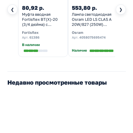
80,92 р.
553,80 р.
236
❮
❯
Муфта вводная
Лампа светодиодная
Лампа
Fortisflex ВТ(Х)-20
Osram LED LS CLAS A
Feron
(3/4 дюйма) с
20W/827 (250W)
2700K
крепежным хомутом
2700K 230V E27 FR
теплы
Fortisflex
Osram
Feron
для металлорукава d
теплый свет
Арт.
61386
Арт.
4058075695474
Арт.
2
20 мм
В наличии
Наличие
Налич
Недавно просмотренные товары