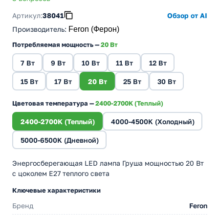
Артикул:
38041
Обзор от AI
Производитель
:
Feron (Ферон)
Потребляемая мощность —
20 Вт
7 Вт
9 Вт
10 Вт
11 Вт
12 Вт
15 Вт
17 Вт
20 Вт
25 Вт
30 Вт
Цветовая температура —
2400-2700K (Теплый)
2400-2700K (Теплый)
4000-4500K (Холодный)
5000-6500K (Дневной)
Энергосберегающая LED лампа Груша мощностью 20 Вт
с цоколем E27 теплого света
Ключевые характеристики
Бренд
Feron