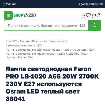
Москва
+7
(499)
220-88-88
Shop220 - Москва
/
Лампы - источники света
/
Светодиодные лампы LED
/
Лампы светодиодные LED классическая колба A с цоколем E27
/
Лампы светодиодные классическая колба A LED IEK, Foton
Lighting, Feron, ЭРА
Лампа светодиодная Feron
PRO LB-1020 A65 20W 2700K
230V E27 используются
Osram LED теплый свет
38041