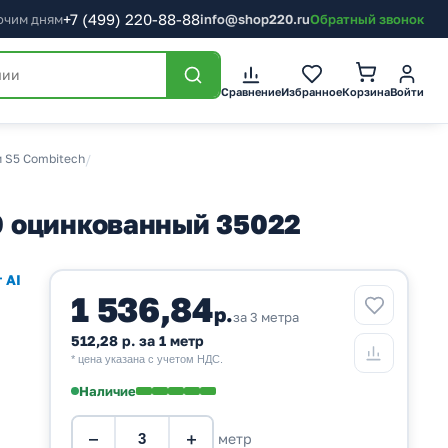
+7
(499)
220-88-88
бочим дням
info@shop220.ru
Обратный звонок
Корзина
Сравнение
Избранное
Войти
и S5 Combitech
/
0 оцинкованный 35022
 AI
1 536,84
р.
за 3 метра
512,28 р. за 1 метр
* цена указана с учетом НДС.
Наличие
−
+
метр