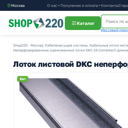
О нас
Получение и оплата
Москва
Контакты
Стар
Каталог
Массовый поиск
Shop220 - Москва
/
Кабеленесущие системы
/
Кабельные лотки мет
Неперфорированные оцинкованные лотки DKC S5 Combitech длиной
Лоток листовой DKC неперф
Хит