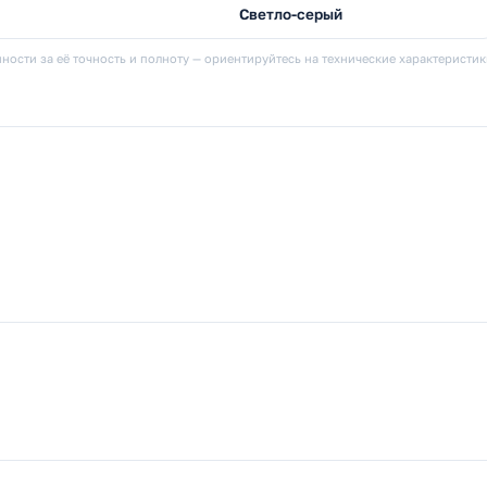
Светло-серый
ности за её точность и полноту — ориентируйтесь на технические характеристи