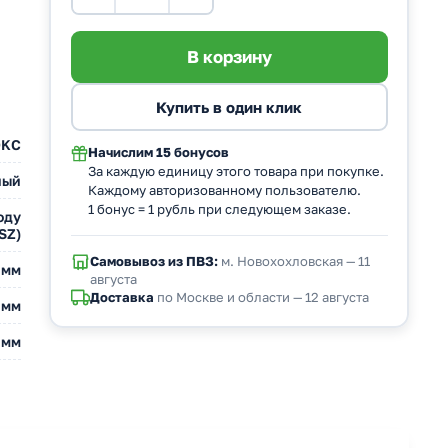
DKC
Начислим
15 бонусов
За каждую единицу этого товара при покупке.
ный
Каждому авторизованному пользователю.
1 бонус = 1 рубль при следующем заказе.
оду
SZ)
Самовывоз из ПВЗ:
м. Новохохловская — 11
 мм
августа
Доставка
по Москве и области — 12 августа
 мм
 мм