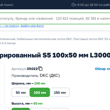
ый поиск
с 9:00 до 18:00 по ра
 — по списку, файлу или фото
аллические
/
Кабельные металлические лотки DKC
/
Листовые лотки DKC S3 
 3.0 метра
орированный S5 100х50 мм L300
Артикул:
35022
Обзор от
Производитель
:
DKC (ДКС)
Ширина, мм —
100 мм
50 мм
100 мм
150 мм
Высота, мм —
50 мм