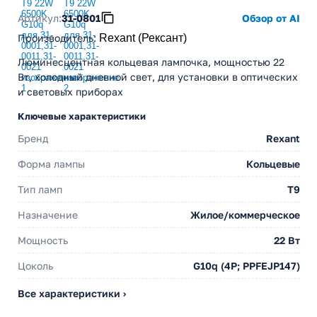
Артикул:
31-0801
Обзор от AI
Производитель
:
Rexant (Рексант)
Люминесцентная кольцевая лампочка, мощностью 22
Вт, холодный дневной свет, для установки в оптических
и световых приборах
Ключевые характеристики
Бренд
Rexant
Форма лампы
Кольцевые
Тип ламп
T9
Назначение
Жилое/коммерческое
Мощность
22 Вт
Цоколь
G10q (4P; PPFEJP147)
Все характеристики ›