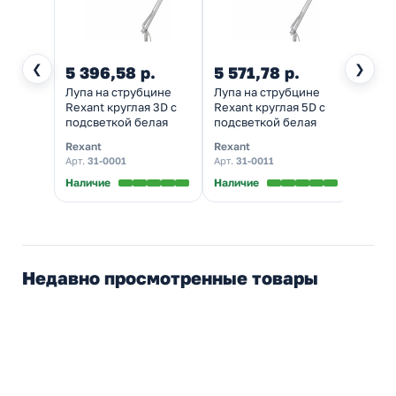
❮
❯
5 396,58 р.
5 571,78 р.
5 93
Лупа на струбцине
Лупа на струбцине
Лупа 
Rexant круглая 3D с
Rexant круглая 5D с
Rexan
подсветкой белая
подсветкой белая
подсв
Rexant
Rexant
Rexan
Арт.
31-0001
Арт.
31-0011
Арт.
31
Наличие
Наличие
Налич
Недавно просмотренные товары