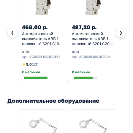
468,00 р.
487,20 р.
35,7
❮
❯
Автоматический
Автоматический
Клем
выключатель ABB 1-
выключатель ABB 1-
(одно
полюсный S201 C16
полюсный S201 C20
много
(автомат
(автомат
0,08-
ABB
ABB
WAGO
электрический)
электрический)
50шт]
Арт.
2CDS251001R0164
Арт.
2CDS251001R0204
Арт.
22
★
★
5,0
(13)
5,0
В наличии
В наличии
В нал
Дополнительное оборудование