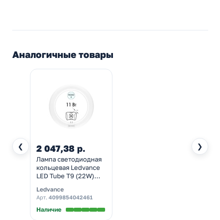
Аналогичные товары
❮
❯
2 047,38 р.
Лампа светодиодная
кольцевая Ledvance
LED Tube T9 (22W)
11W 4000K G10q
Ledvance
1320Lm D212mm
Арт.
4099854042461
(ЭмПРА-220V)
Наличие