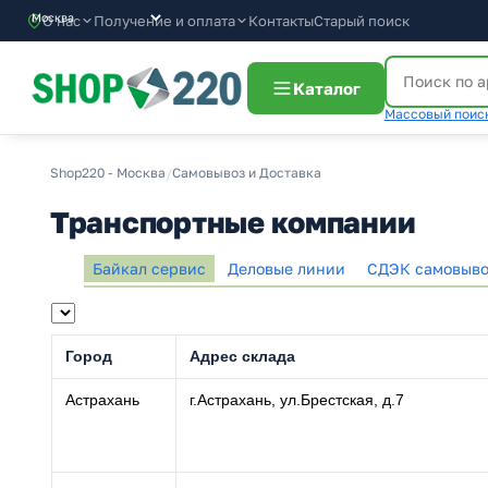
О нас
Получение и оплата
Контакты
Старый поиск
Каталог
Массовый поиск
Shop220 - Москва
/
Самовывоз и Доставка
Транспортные компании
Байкал сервис
Деловые линии
СДЭК самовыво
Город
Адрес склада
Астрахань
г.Астрахань, ул.Брестская, д.7