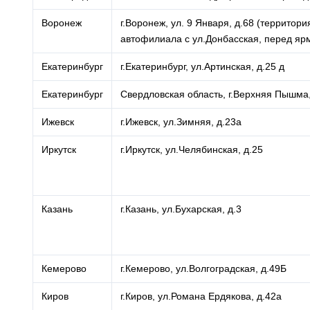
Воронеж
г.Воронеж, ул. 9 Января, д.68 (террито
автофилиала с ул.Донбасская, перед яр
Екатеринбург
г.Екатеринбург, ул.Артинская, д.25 д
Екатеринбург
Свердловская область, г.Верхняя Пышма,
Ижевск
г.Ижевск, ул.Зимняя, д.23а
Иркутск
г.Иркутск, ул.Челябинская, д.25
Казань
г.Казань, ул.Бухарская, д.3
Кемерово
г.Кемерово, ул.Волгоградская, д.49Б
Киров
г.Киров, ул.Романа Ердякова, д.42а