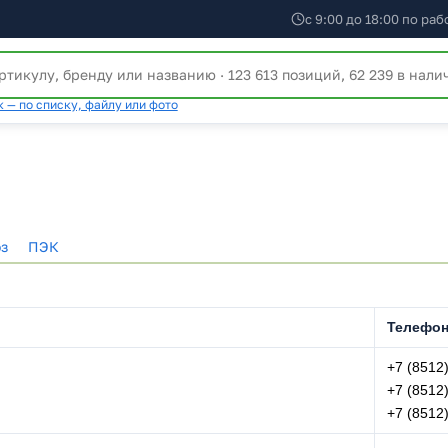
с 9:00 до 18:00 по ра
 — по списку, файлу или фото
з
ПЭК
Телефо
+7 (8512
+7 (8512
+7 (8512