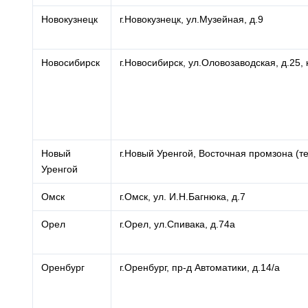
Новокузнецк
г.Новокузнецк, ул.Музейная, д.9
Новосибирск
г.Новосибирск, ул.Оловозаводская, д.25, 
Новый
г.Новый Уренгой, Восточная промзона (т
Уренгой
Омск
г.Омск, ул. И.Н.Багнюка, д.7
Орел
г.Орел, ул.Спивака, д.74а
Оренбург
г.Оренбург, пр-д Автоматики, д.14/а