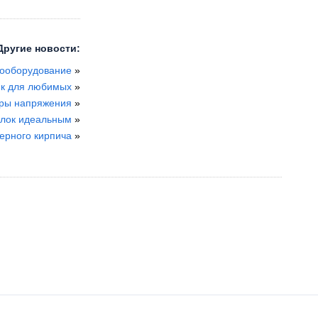
Другие новости:
рооборудование
»
ик для любимых
»
ры напряжения
»
олок идеальным
»
ерного кирпича
»