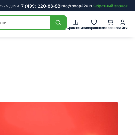
+7
(499)
220-88-88
бочим дням
info@shop220.ru
Обратный звонок
Корзина
Сравнение
Избранное
Войти