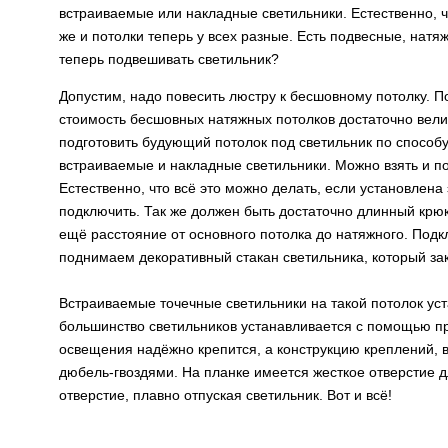
встраиваемые или накладные светильники. Естественно, ч
же и потолки теперь у всех разные. Есть подвесные, натя
теперь подвешивать светильник?
Допустим, надо повесить люстру к бесшовному потолку. По
стоимость бесшовных натяжных потолков достаточно вели
подготовить будующий потолок под светильник по способу
встраиваемые и накладные светильники. Можно взять и по
Естественно, что всё это можно делать, если установлен
подключить. Так же должен быть достаточно длинный крюк
ещё расстояние от основного потолка до натяжного. Под
поднимаем декоративный стакан светильника, который зак
Встраиваемые точечные светильники на такой потолок ус
большинство светильников устанавливается с помощью пру
освещения надёжно крепится, а конструкцию креплений, в
дюбель-гвоздями. На планке имеется жесткое отверстие 
отверстие, плавно отпуская светильник. Вот и всё!