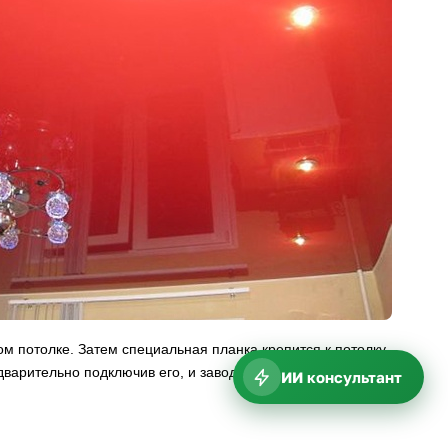
м потолке. Затем специальная планка крепится к потолку
варительно подключив его, и заводим их в подготовленное
ИИ консультант