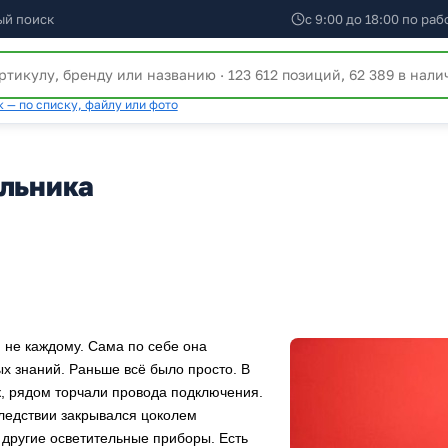
ый поиск
с 9:00 до 18:00 по ра
 — по списку, файлу или фото
ильника
 не каждому. Сама по себе она
х знаний. Раньше всё было просто. В
юк, рядом торчали провода подключения.
ледствии закрывался цоколем
 другие осветительные приборы. Есть