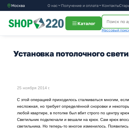
О нас
Получение и оплата
Москва
Контакты
Стар
Каталог
Массовый поиск
Установка потолочного свет
25 ноября 2014 г.
С этой операцией приходилось сталкиваться многим, если
несложная, но требует определённой сноровки и некоторы
любой квартире, в потолке был вбит строго по центру кр
Светильник подключали и вешали на крюк. Сам крюк впос
светильника. Но теперь-то многое изменилось. Появились