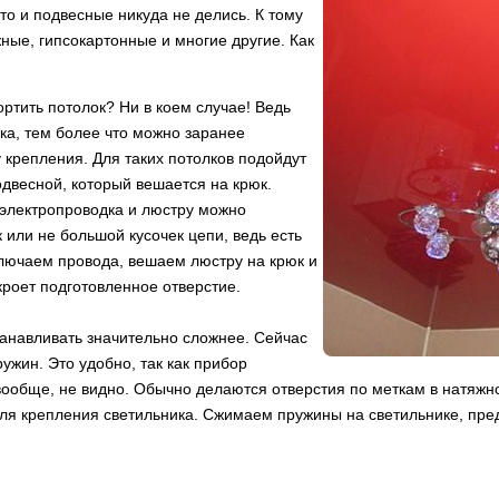
то и подвесные никуда не делись. К тому
жные, гипсокартонные и многие другие. Как
ртить потолок? Ни в коем случае! Ведь
ка, тем более что можно заранее
 крепления. Для таких потолков подойдут
двесной, который вешается на крюк.
а электропроводка и люстру можно
 или не большой кусочек цепи, ведь есть
ключаем провода, вешаем люстру на крюк и
роет подготовленное отверстие.
танавливать значительно сложнее. Сейчас
жин. Это удобно, так как прибор
ообще, не видно. Обычно делаются отверстия по меткам в натяжно
для крепления светильника. Сжимаем пружины на светильнике, пред