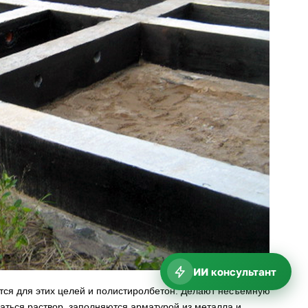
ИИ консультант
ется для этих целей и полистиролбетон. Делают несъемную
ваться раствор, заполняются арматурой из металла и