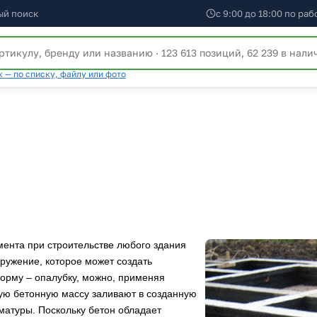
ый поиск
с 9:00 до 18:00 по ра
 — по списку, файлу или фото
мента при строительстве любого здания
ружение, которое может создать
орму – опалубку, можно, применяя
ую бетонную массу заливают в созданную
матуры. Поскольку бетон обладает