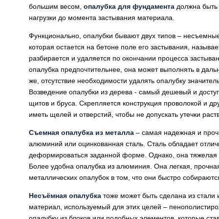
большим весом,
опалубка для фундамента
должна быть 
нагрузки до момента застывания материала.
Функционально, опалубки бывают двух типов – несъемные
которая остается на бетоне поле его застывания, называ
разбирается и удаляется по окончании процесса застыва
опалубка предпочтительнее, она может выполнять в даль
же, отсутствие необходимости удалять опалубку значител
Возведение опалубки из дерева - самый дешевый и досту
щитов и бруса. Скрепляется конструкция проволокой и д
иметь щелей и отверстий, чтобы не допускать утечки раст
Съемная опалубка из металла
– самая надежная и прочн
алюминий или оцинкованная сталь. Сталь обладает отлич
деформироваться заданной форме. Однако, она тяжелая 
Более удобна опалубка из алюминия. Она легкая, прочная
металлических опалубок в том, что они быстро собирают
Несъёмная опалубка
тоже может быть сделана из стали
материал, используемый для этих целей – пенополистиро
опалубку из блоков или подобных элементов, которые ста