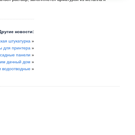
Другие новости:
кая штукатурка
»
ы для принтера
»
садные панели
»
им дачный дом
»
и водоотводные
»