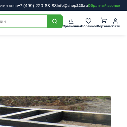
+7
(499)
220-88-88
бочим дням
info@shop220.ru
Обратный звонок
Корзина
Сравнение
Избранное
Войти