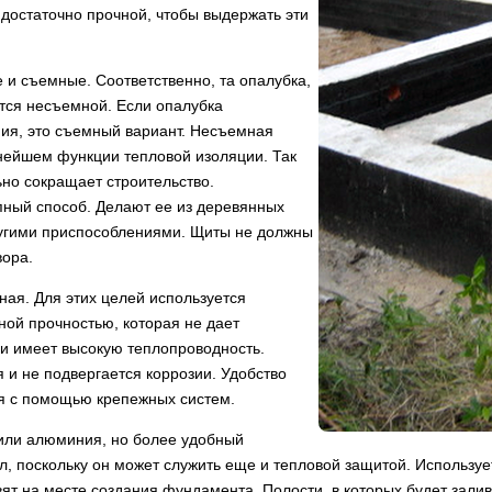
достаточно прочной, чтобы выдержать эти
 и съемные. Соответственно, та опалубка,
ется несъемной. Если опалубка
ния, это съемный вариант. Несъемная
нейшем функции тепловой изоляции. Так
ьно сокращает строительство.
пный способ. Делают ее из деревянных
ругими приспособлениями. Щиты не должны
вора.
ая. Для этих целей используется
ной прочностью, которая не дает
и имеет высокую теплопроводность.
 и не подвергается коррозии. Удобство
ся с помощью крепежных систем.
 или алюминия, но более удобный
л, поскольку он может служить еще и тепловой защитой. Использу
вят на месте создания фундамента. Полости, в которых будет зали