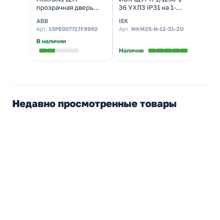
прозрачная дверь
36 УХЛ3 IP31 на 1-
влаг
клеммы
фазный счетчик и 12
шкаф
ABB
IEK
DKC
(1SPE007717F0421)
модулей навесной
600x6
Арт.
1SPE007717F9992
Арт.
MKM25-N-12-31-ZO
Арт.
R
монта
IP66
В наличии
Наличие
Налич
Недавно просмотренные товары