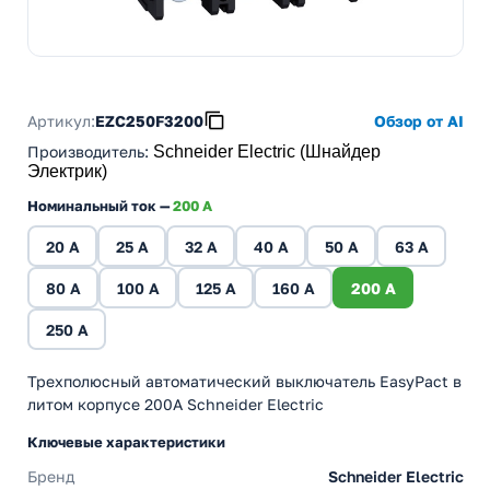
Артикул:
EZC250F3200
Обзор от AI
Производитель
:
Schneider Electric (Шнайдер
Электрик)
Номинальный ток —
200 A
20 A
25 A
32 A
40 A
50 A
63 A
80 A
100 A
125 A
160 A
200 A
250 A
Трехполюсный автоматический выключатель EasyPact в
литом корпусе 200А Schneider Electric
Ключевые характеристики
Бренд
Schneider Electric