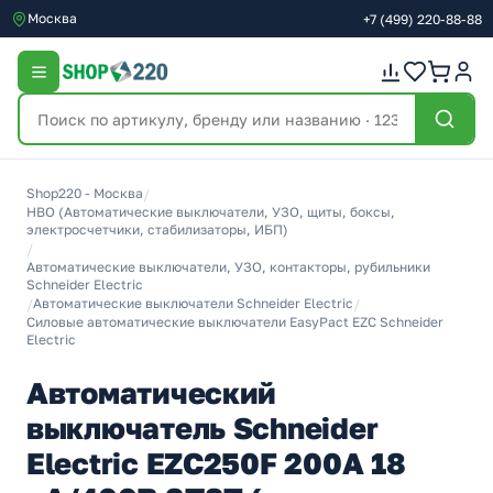
Москва
+7
(499)
220-88-88
Shop220 - Москва
/
НВО (Автоматические выключатели, УЗО, щиты, боксы,
электросчетчики, стабилизаторы, ИБП)
/
Автоматические выключатели, УЗО, контакторы, рубильники
Schneider Electric
/
Автоматические выключатели Schneider Electric
/
Силовые автоматические выключатели EasyPact EZC Schneider
Electric
Автоматический
выключатель Schneider
Electric EZC250F 200A 18