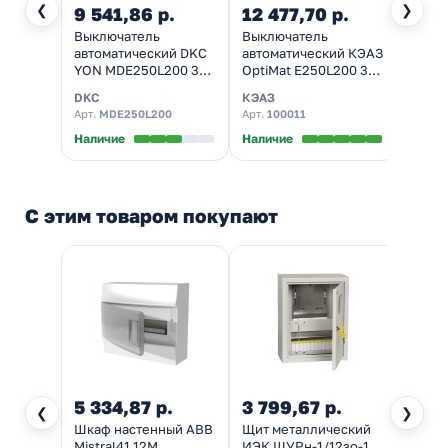
❮
❯
9 541,86 р.
12 477,70 р.
Выключатель
Выключатель
автоматический DKC
автоматический КЭАЗ
YON MDE250L200 3P
OptiMat E250L200 3P
200А 18kA
200А 18кА УХЛ3
DKC
КЭАЗ
Арт.
MDE250L200
Арт.
100011
Наличие
Наличие
С этим товаром покупают
5 334,87 р.
3 799,67 р.
15 5
❮
❯
Шкаф настенный ABB
Щит металлический
Наве
Mistral41 12М
ИЭК ЩУРн-1/12зо-1
мета