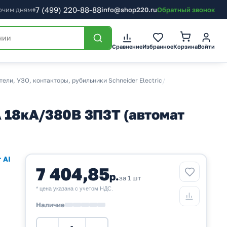
+7
(499)
220-88-88
бочим дням
info@shop220.ru
Обратный звонок
Корзина
Сравнение
Избранное
Войти
ли, УЗО, контакторы, рубильники Schneider Electric
/
A 18кА/380В 3П3T (автомат
 AI
7 404,85
р.
за 1 шт
* цена указана с учетом НДС.
Наличие