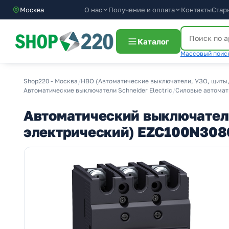
О нас
Получение и оплата
Москва
Контакты
Стар
Каталог
Массовый поиск
Shop220 - Москва
/
НВО (Автоматические выключатели, УЗО, щиты,
Автоматические выключатели Schneider Electric
/
Силовые автомати
Автоматический выключатель
электрический) EZC100N308