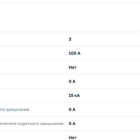
3
100 А
Нет
0 А
15 кА
ого замыкания
0 А
епителя короткого замыкания
0 А
Нет