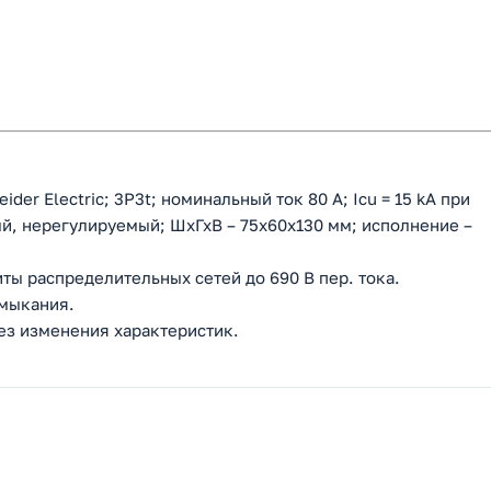
er Electric; 3P3t; номинальный ток 80 А; Icu = 15 kA при
ый, нерегулируемый; ШхГхВ – 75х60х130 мм; исполнение –
ты распределительных сетей до 690 В пер. тока.
амыкания.
без изменения характеристик.