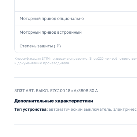
Моторный привод опционально
Моторный привод встроенный
Степень защиты (IP)
Классификация ETIM приведена справочно. Shop220 не несёт ответствен
и документацию производителя.
3П3Т АВТ. ВЫКЛ. EZC100 18 кА/380В 80 A
Дополнительные характеристики
Тип устройства:
автоматический выключатель, электричес