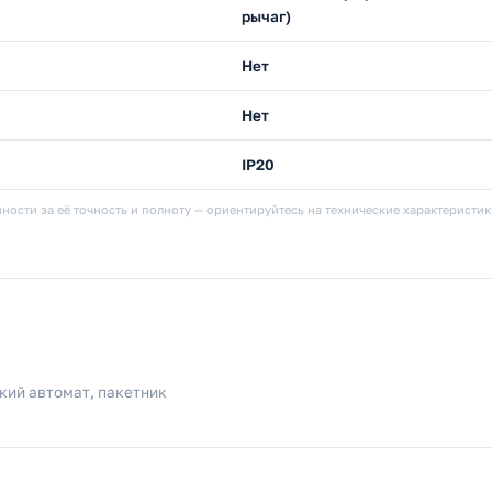
рычаг)
Нет
Нет
IP20
ности за её точность и полноту — ориентируйтесь на технические характеристи
кий автомат, пакетник