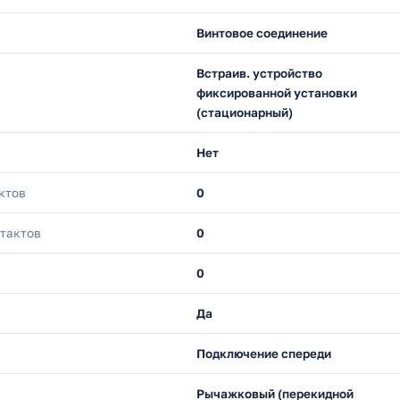
Винтовое соединение
Встраив. устройство
фиксированной установки
(стационарный)
Нет
ктов
0
нтактов
0
0
Да
Подключение спереди
Рычажковый (перекидной