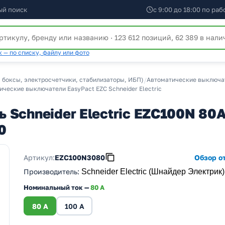
ый поиск
с 9:00 до 18:00 по ра
 — по списку, файлу или фото
 боксы, электросчетчики, стабилизаторы, ИБП)
/
Автоматические выключате
ческие выключатели EasyPact EZC Schneider Electric
 Schneider Electric EZC100N 80
0
Артикул:
EZC100N3080
Обзор от
Производитель
:
Schneider Electric (Шнайдер Электрик)
Номинальный ток —
80 A
80 A
100 A