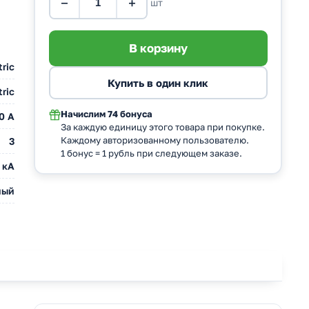
−
+
шт
tric
ric
Начислим
74 бонуса
0 A
За каждую единицу этого товара при покупке.
Каждому авторизованному пользователю.
3
1 бонус = 1 рубль при следующем заказе.
 кА
ный