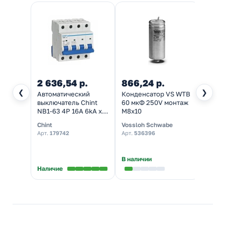
2 636,54 р.
866,24 р.
463,
❮
❯
Автоматический
Конденсатор VS WTB
ИЗУ V
выключатель Chint
60 мкФ 250V монтаж
POWE
NB1-63 4P 16А 6kA х-
M8x10
240V 
ка C (DB) (R) (автомат
метал
Chint
Vossloh Schwabe
Vossl
электрический)
ламп,
Арт.
179742
Арт.
536396
Арт.
1
ламп
В наличии
В нал
Наличие