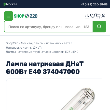
Москва
+7
(499)
220-88-88
Shop220 - Москва
/
Лампы - источники света
/
Натриевые лампы ДНаТ
/
Лампы натриевые трубчатые с цоколем Е27 и Е40
Лампа натриевая ДНаТ
600Вт Е40 374047000