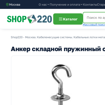
О нас
Получение и оплата
Москва
Контакты
Стар
Каталог
Массовый поиск
Shop220 - Москва
/
Кабеленесущие системы
/
Кабельные лотки мет
Анкер складной пружинный 