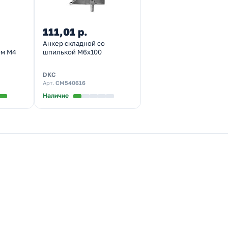
111,01 р.
Анкер складной со
ом М4
шпилькой М6х100
DKC
Арт.
CM540616
Наличие