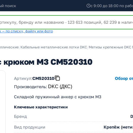
ый поиск
с 9:00 до 18:00 по ра
 — по списку, файлу или фото
аллические
/
Кабельные металлические лотки DKC
/
Метизы крепежные DKC 
с крюком М3 CM520310
Артикул:
CM520310
Обзор от
Производитель
:
DKC (ДКС)
Складной пружинный анкер с крюком М3
Ключевые характеристики
Бренд
Вид продукции
Крепёж (мети