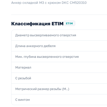
Анкер складной М3 с крюком DKC CM520310
Классификация ETIM
ETIM
Диаметр высверливаемого отверстия
Длина анкерного дюбеля
Мин. глубина высверленного отверстия
Материал
С резьбой
Метрический размер резьбы (М..)
С винтом