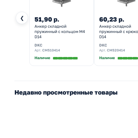
❮
51,90 р.
60,23 р.
Анкер складной
Анкер складной
пружинный с кольцом M4
пружинный с крюк
D14
D14
DKC
DKC
Арт.
CM510414
Арт.
CM520414
Наличие
Наличие
Недавно просмотренные товары