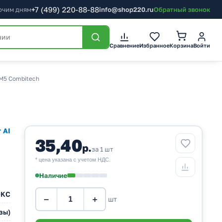
+7
(499)
220-88-88
бочим дням
info@shop220.ru
Обратный звонок
Корзина
Сравнение
Избранное
Войти
M5 Combitech
 AI
35,40
р.
за 1 шт
* цена указана с учетом НДС.
Наличие
DKC
−
+
шт
зы)