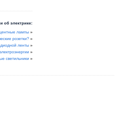
и об электрике:
центные лампы
»
ческие розетки?
»
одиодной ленты
»
электроэнергии
»
е светильники
»