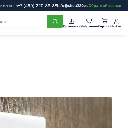
+7
(499)
220-88-88
бочим дням
info@shop220.ru
Обратный звонок
Корзина
Сравнение
Избранное
Войти