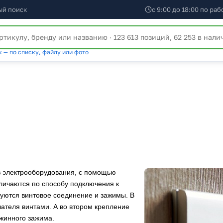
ый поиск
с 9:00 до 18:00 по ра
 — по списку, файлу или фото
в электрооборудования, с помощью
личаются по способу подключения к
уются винтовое соединение и зажимы. В
чателя винтами. А во втором крепление
жинного зажима.