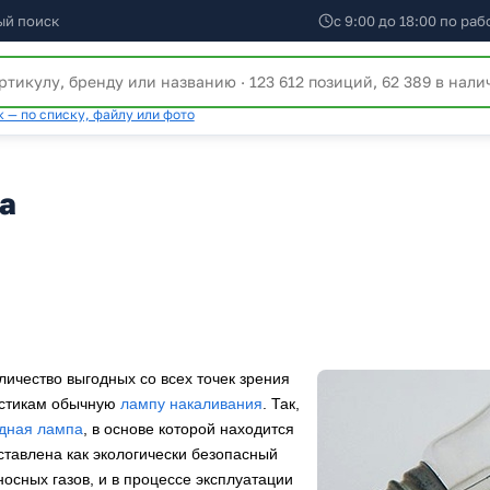
ый поиск
с 9:00 до 18:00 по ра
 — по списку, файлу или фото
а
ичество выгодных со всех точек зрения
истикам обычную
лампу накаливания
. Так,
дная лампа
, в основе которой находится
тавлена как экологически безопасный
осных газов, и в процессе эксплуатации