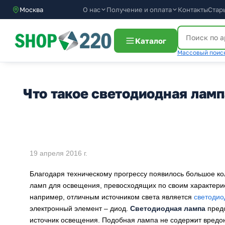
О нас
Получение и оплата
Москва
Контакты
Стар
Каталог
Массовый поиск
Что такое светодиодная ламп
19 апреля 2016 г.
Благодаря техническому прогрессу появилось большое кол
ламп для освещения, превосходящих по своим характер
например, отличным источником света является
светодио
электронный элемент – диод.
Светодиодная лампа
предс
источник освещения. Подобная лампа не содержит вредон