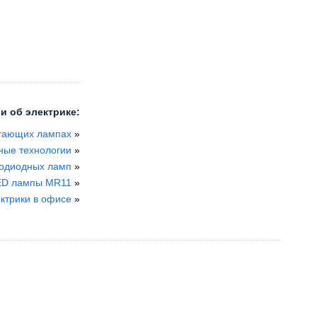
и об электрике:
егающих лампах
»
ные технологии
»
тодиодных ламп
»
ED лампы MR11
»
ктрики в офисе
»