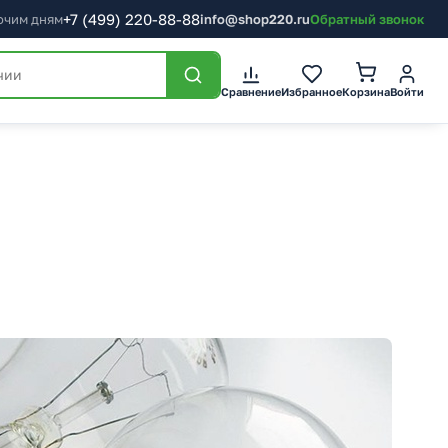
+7
(499)
220-88-88
бочим дням
info@shop220.ru
Обратный звонок
Корзина
Сравнение
Избранное
Войти