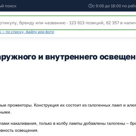
ый поиск
с 9:00 до 18:00 по ра
 — по списку, файлу или фото
аружного и внутреннего освеще
ые прожекторы. Конструкция их состоит из галогенных ламп и ал
сными.
ами накаливания, только в колбу лампы добавлены галогены – бр
ивность освещения.