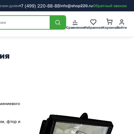
+7
(499)
220-88-88
бочим дням
info@shop220.ru
Обратный звонок
Корзина
Сравнение
Избранное
Войти
ния
юминиевого
ом, фтор и