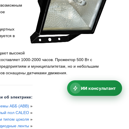
т возможным
ное
нцертных
зуется в
дают высокой
составляет 1000-2000 часов. Прожектор 500 Вт с
м предприятиям и муниципалитетам, но и небольшим
ов оснащены датчиками движения.
ИИ консультант
и об электрике:
емы АББ (ABB)
»
лый пол CALEO
»
м типом цоколя
»
диодные ленты
»