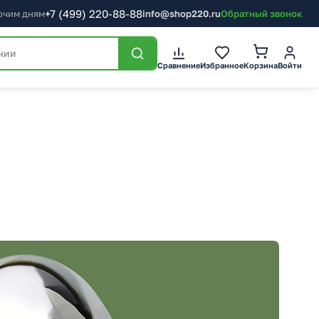
+7
(499)
220-88-88
бочим дням
info@shop220.ru
Обратный звонок
Корзина
Сравнение
Избранное
Войти