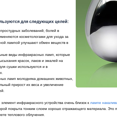
ьзуются для следующих целей:
простудных заболеваний, болей в
рименяются косметологами для ухода за
ной лампой улучшают обмен веществ в
льные виды инфракрасных ламп, которые
ысыхания красок, лаков и эмалей на
для сушки используются и в
х.
ных ламп молодняка домашних животных,
льный прирост их веса и увеличение
ей.
 элемент инфракрасного устройства очень близок к
лампе накалив
оторой покрыта тонким слоем хорошо отражающего материала. Это
ете теплового облучения.