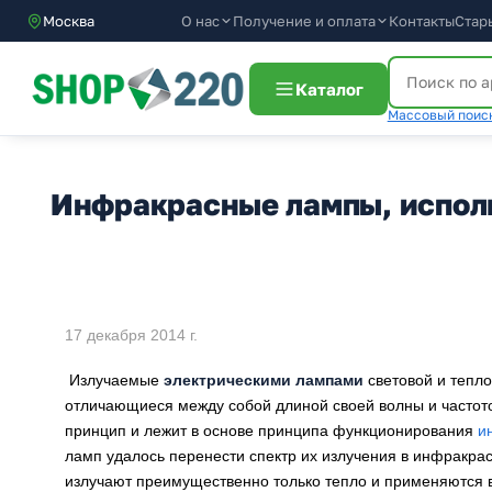
О нас
Получение и оплата
Москва
Контакты
Стар
Каталог
Массовый поиск
Инфракрасные лампы, испол
17 декабря 2014 г.
Излучаемые
электрическими лампами
световой и тепло
отличающиеся между собой длиной своей волны и частот
принцип и лежит в основе принципа функционирования
и
ламп удалось перенести спектр их излучения в инфракра
излучают преимущественно только тепло и применяются 