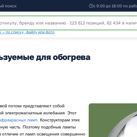
ый поиск
с 9:00 до 18:00 по ра
 — по списку, файлу или фото
ьзуемые для обогрева
вой потоки представляют собой
ой электромагнитные колебания. Этот
нфракрасных ламп
. Конструкторам этих
сную часть. Поэтому подобные лампы
в отличие от ламп освещения совершенно