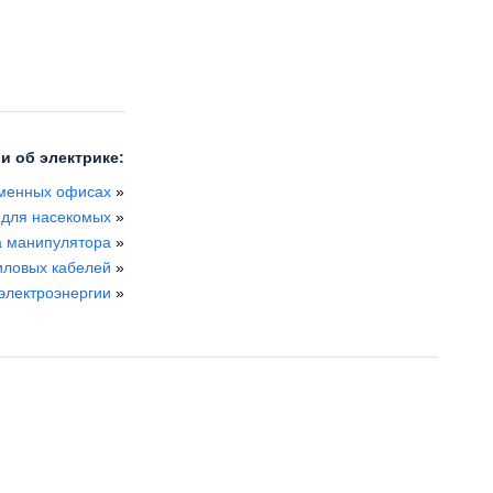
и об электрике:
еменных офисах
»
 для насекомых
»
а манипулятора
»
иловых кабелей
»
электроэнергии
»