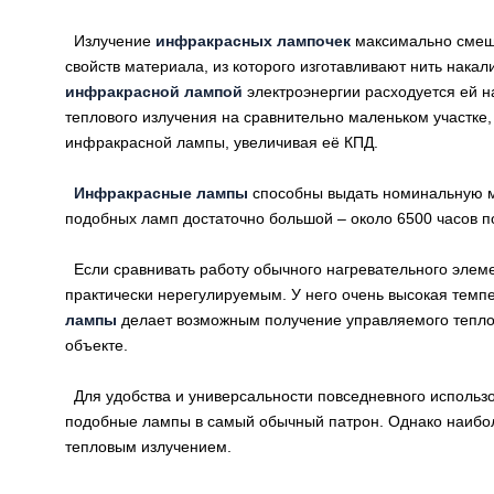
Излучение
инфракрасных лампочек
максимально смещен
свойств материала, из которого изготавливают нить нак
инфракрасной лампой
электроэнергии расходуется ей н
теплового излучения на сравнительно маленьком участке
инфракрасной лампы, увеличивая её КПД.
Инфракрасные лампы
способны выдать номинальную мощ
подобных ламп достаточно большой – около 6500 часов п
Если сравнивать работу обычного нагревательного элем
практически нерегулируемым. У него очень высокая темп
лампы
делает возможным получение управляемого теплово
объекте.
Для удобства и универсальности повседневного исполь
подобные лампы в самый обычный патрон. Однако наиб
тепловым излучением.