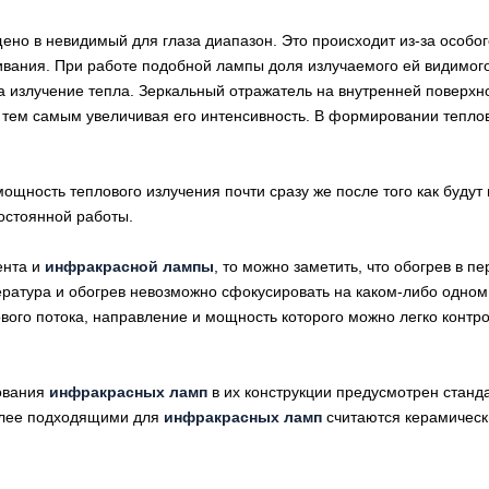
о в невидимый для глаза диапазон. Это происходит из-за особого
аливания. При работе подобной лампы доля излучаемого ей видимо
а излучение тепла. Зеркальный отражатель на внутренней поверхн
, тем самым увеличивая его интенсивность. В формировании тепло
ность теплового излучения почти сразу же после того как будут 
остоянной работы.
ента и
инфракрасной лампы
, то можно заметить, что обогрев в 
ература и обогрев невозможно сфокусировать на каком-либо одном
го потока, направление и мощность которого можно легко контро
зования
инфракрасных ламп
в их конструкции предусмотрен станд
олее подходящими для
инфракрасных ламп
считаются керамическ