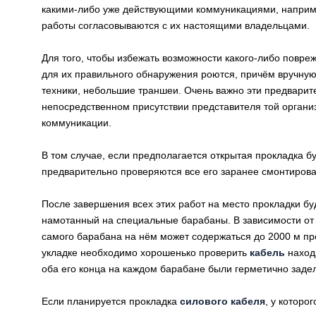
какими-либо уже действующими коммуникациями, наприме
работы согласовываются с их настоящими владельцами.
Для того, чтобы избежать возможности какого-либо повр
для их правильного обнаружения роются, причём вручну
техники, небольшие траншеи. Очень важно эти предвари
непосредственном присутствии представителя той организ
коммуникации.
В том случае, если предполагается открытая прокладка 
предварительно проверяются все его заранее смонтиров
После завершения всех этих работ на место прокладки б
намотанный на специальные барабаны. В зависимости от
самого барабана на нём может содержаться до 2000 м п
укладке необходимо хорошенько проверить
кабель
наход
оба его конца на каждом барабане были герметично заде
Если планируется прокладка
силового кабеля
, у которо