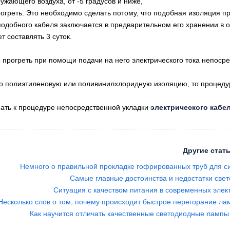
ружающего воздуха, от -5 градусов и ниже,
греть. Это необходимо сделать потому, что подобная изоляция пр
подобного кабеля заключается в предварительном его хранении в
 составлять 3 суток.
прогреть при помощи подачи на него электрического тока непоср
полиэтиленовую или поливинилхлоридную изоляцию, то процедур
ать к процедуре непосредственной укладки
электрического кабе
Другие стать
Немного о правильной прокладке гофрированных труб для с
Самые главные достоинства и недостатки све
Ситуация с качеством питания в современных элек
Несколько слов о том, почему происходит быстрое перегорание ла
Как научится отличать качественные светодиодные лампы