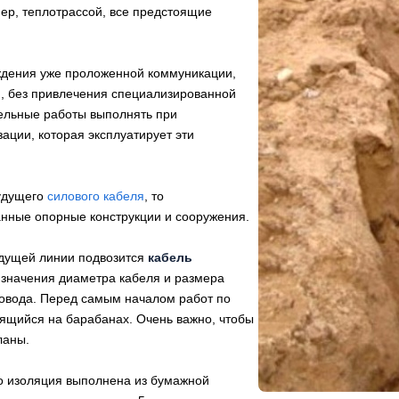
р, теплотрассой, все предстоящие
еждения уже проложенной коммуникации,
ю, без привлечения специализированной
тельные работы выполнять при
ации, которая эксплуатирует эти
будущего
силового кабеля
, то
анные опорные конструкции и сооружения.
удущей линии подвозится
кабель
 значения диаметра кабеля и размера
ровода. Перед самым началом работ по
ящийся на барабанах. Очень важно, чтобы
ланы.
го изоляция выполнена из бумажной