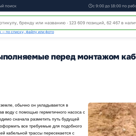
ый поиск
с 9:00 до 18:00 по ра
 — по списку, файлу или фото
выполняемые перед монтажом ка
 земле, обычно он укладывается в
ав воду с помощью герметичного насоса с
ходимо сначала разметить путь будущей
 оформить все требуемые для подобного
щей кабельной трассы пересекается с