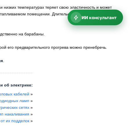
и низких температурах теряет свою эластичность и может
 отапливаемом помещении. Длительность периода
ИИ консультант
едственно на барабаны.
ой его предварительного прогрева можно пренебречь.
ля
.
и об электрике:
иловых кабелей
»
тодиодных ламп
»
трических сетях
»
мп накаливания
»
 от их подделок
»