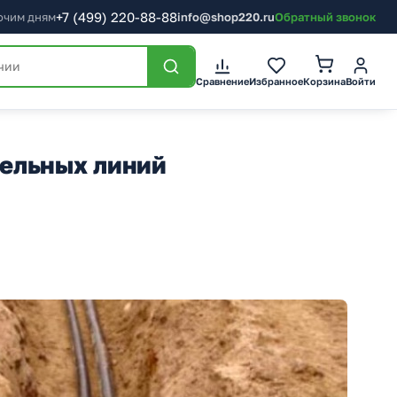
+7
(499)
220-88-88
бочим дням
info@shop220.ru
Обратный звонок
Корзина
Сравнение
Избранное
Войти
бельных линий