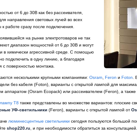
остью от 6 до 30В как без рассеивателя,
для направления световых лучей во всех
ы к работе сразу после подключения.
появившейся на рынке электротоваров не так
меют диапазон мощностей от 6 до 30В и могут
и в химически агрессивной среде. С помощью
но подключить в одну линию, а благодаря
 с поверхностью монтажа.
каются несколькими крупными компаниями:
Osram
,
Feron
и
Foton
.
одели без кабеля (Foton), варианты с открытой лампой для максим
 аппаратом (Osram Ecopack) или рассеивателем (Feron), а также 
 лампу Т8
также представлены во множестве вариантов: плоские с
рные УФ-светильники
(Feron), варианты с открытой лампой от
Os
даче
люминесцентные светильники
сегодня пользуются большой по
йте
shop220.ru
, и при необходимости обратиться за консультацией