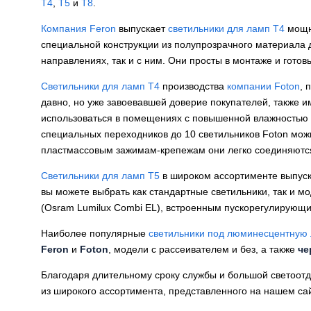
Т4
,
Т5
и
Т8
.
Компания Feron
выпускает
светильники для ламп Т4
мощн
специальной конструкции из полупрозрачного материала 
направлениях, так и с ним. Они просты в монтаже и готов
Светильники для ламп T4
производства
компании Foton
, 
давно, но уже завоевавшей доверие покупателей, также и
использоваться в помещениях с повышенной влажностью 
специальных переходников до 10 светильников Foton мож
пластмассовым зажимам-крепежам они легко соединяются
Светильники для ламп Т5
в широком ассортименте выпус
вы можете выбрать как стандартные светильники, так и м
(Osram Lumilux Combi EL), встроенным пускорегулирующим
Наиболее популярные
светильники под люминесцентную
Feron
и
Foton
, модели с рассеивателем и без, а также
че
Благодаря длительному сроку службы и большой светоот
из широкого ассортимента, представленного на нашем са