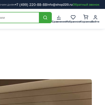
+7
(499)
220-88-88
бочим дням
info@shop220.ru
Обратный звонок
Корзина
Сравнение
Избранное
Войти