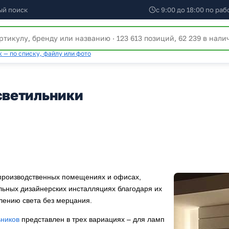
ый поиск
с 9:00 до 18:00 по ра
 — по списку, файлу или фото
светильники
производственных помещениях и офисах,
льных дизайнерских инсталляциях благодаря их
лению света без мерцания.
ников
представлен в трех вариациях – для ламп