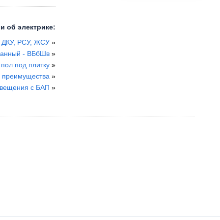
и об электрике:
, ДКУ, РСУ, ЖСУ
»
ванный - ВБбШв
»
 пол под плитку
»
х преимущества
»
свещения с БАП
»