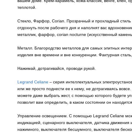
вашем доме. Крем-карамель, кожа-классик, венге, клен, о
теплотой.
Стекло, Фарфор, Corian. Прозрачный и прохладный стиль
отдохнуть после рабочего дня и наполнят вас вдохновени
металлик, фарфор, corian nocturne (искусственный камень
Металл. Благородство металлов для самых элитных интерь
изделия вне времени и вне конкуренции. Фактурная сталь
Нажимай, дотрагивайся, проводи рукой.
Legrand Сeliane
– серия интеллектуальных электроустанов
или же просто поднести ее к нему, не дотрагиваясь вовсе
можете даже выбрать жест, с помощью которого будете у
позволит вам определить, в каком состоянии он находится
Управление освещением. С помощью Legrand Сeliane мож
индикацией, сценарного выключателя, датчика движения 
нажимного, выключателя бесшумного, выключателя бескон