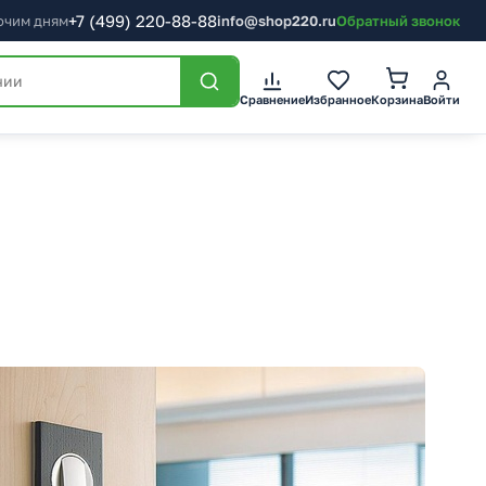
+7
(499)
220-88-88
бочим дням
info@shop220.ru
Обратный звонок
Корзина
Сравнение
Избранное
Войти