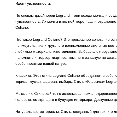
Идея чувственности.
По словам дизайнеров Legrand – они всегда мечтали созд
чувственность. Их мечты в полной мере нашли отражение
Сeliane.
Что такое Legrand Сeliane? Это прекрасное сочетание ос
прямоугольника и круга, это великолепные стильные цве
любимые материалы изготовления. Выбрав электроустано
наполнить интерьер квартиры тем, чего зачастую не хват
особенностями вашей натуры.
Классика. Этот стиль Legrand Сeliane объединяет в себе 
корица, мускат, шафран, имбирь. Стиль «Классика» Legra
Металлик. Стиль хай-тек с использованием анодированно
человека, смотрящего в будущее интерьера. Доступные цв
Натуральные материалы. Стиль, созданный для тех, кто 