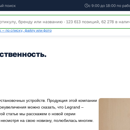
ый поиск
с 9:00 до 18:00 по ра
 — по списку, файлу или фото
вственность.
становочных устройств. Продукция этой компании
еувеличения можно сказать, что Legrand –
той статье мы расскажем о новой серии
, несмотря на свою новизну, полюбилась многим.