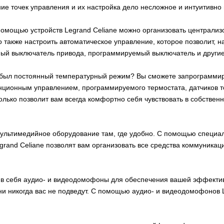
ие точек управления и их настройка дело несложное и интуитивно
помощью устройств Legrand Сeliane можно организовать централиз
также настроить автоматическое управление, которое позволит, на
ный выключатель привода, программируемый выключатель и другие 
е был постоянный температурный режим? Вы сможете запрограмми
танционным управлением, программируемого термостата, датчиков
олько позволит вам всегда комфортно себя чувствовать в собствен
льтимедийное оборудование там, где удобно. С помощью специаль
egrand Сeliane позволят вам организовать все средства коммуникац
 в себя аудио- и видеодомофоны для обеспечения вашей эффектив
ни никогда вас не подведут. С помощью аудио- и видеодомофонов 