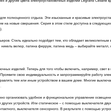
рех и другие цвета электроустановочных изделий Legrand Сeliane в
 для полноценного отдыха. Эти изысканные и красивые электроуст
ем на новые свершения. Серия в этом стиле доступна в следующих 
).
еров. Стиль идеально подойдет тем, кто обладает великолепным в
, никель велюр, патина феррум, патина медь – выбирайте металл, 
очных изделий. Теперь для того чтобы включить, например, свет в
. Проявите свою индивидуальность и запрограммируйте работу элект
правлять тем или иным устройством в вашем доме. Многие выключа
.
но организовать удобное и функциональное управление освещени
и других устройств. Или статическое – с помощью выключателя дв
тактного, выключателя сенсорного. В результате с помощью устрой