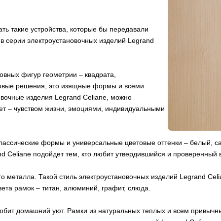
ать такие устройства, которые бы передавали
 в серии электроустановочных изделий Legrand
новных фигур геометрии – квадрата,
товые решения, это изящные формы и всеми
вочные изделия Legrand Сeliane, можно
ает – чувством жизни, эмоциями, индивидуальными
классические формы и универсальные цветовые оттенки – белый, са
nd Сeliane подойдет тем, кто любит утвердившийся и проверенный
го металла. Такой стиль электроустановочных изделий Legrand Сe
ета рамок – титан, алюминий, графит, слюда.
любит домашний уют. Рамки из натуральных теплых и всем привычны