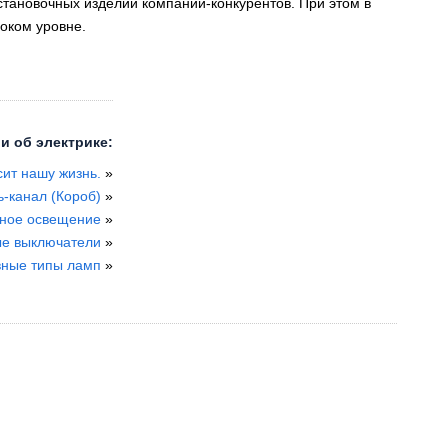
становочных изделий компаний-конкурентов. При этом в
соком уровне.
и об электрике:
сит нашу жизнь.
»
ь-канал (Короб)
»
ное освещение
»
ые выключатели
»
ные типы ламп
»