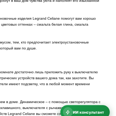
дохнут в ваш дом чувства уюта и наполнят его изысканной
ановочные изделия Legrand Сeliane помогут вам хорошо
цветовых оттенках – смальта белая глина, смальта
кусом, тем, кто предпочитает электроустановочные
который вам по душе.
 комнате достаточно лишь приложить руку к выключателю
рических устройств вашего дома так, как захотите. Вы
тели имеют подсветку, что в любой момент времени
ем в доме. Динамическое – с помощью светорегулятора с
ухклавишного, выключателя с рычажком, выключателя
ИИ консультант
ств Legrand Сeliane вы сможете создать дистанционное