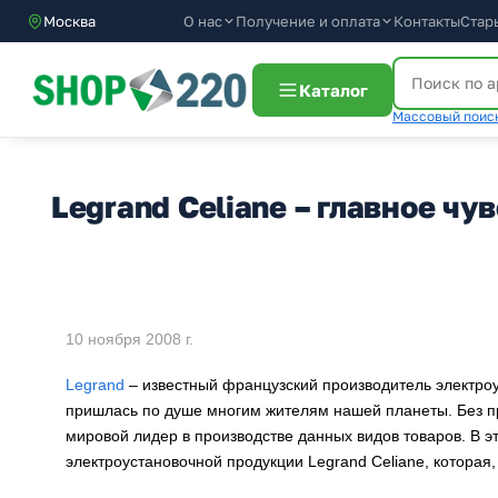
О нас
Получение и оплата
Москва
Контакты
Стар
Каталог
Массовый поиск
Legrand Сeliane – главное чу
10 ноября 2008 г.
Legrand
– известный французский производитель электроу
пришлась по душе многим жителям нашей планеты. Без пр
мировой лидер в производстве данных видов товаров. В э
электроустановочной продукции Legrand Сeliane, которая