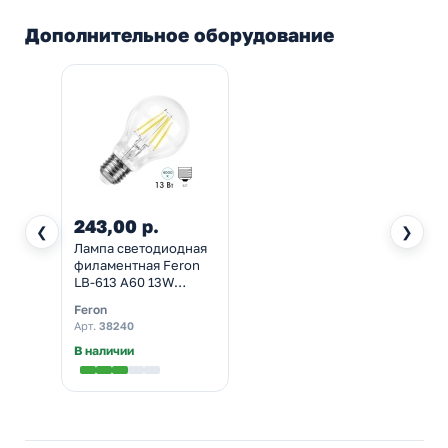
Дополнительное оборудование
243,00 р.
❮
❯
Лампа светодиодная
филаментная Feron
LB-613 A60 13W
4000K 220V E27
Feron
1140Lm прозрачная
Арт.
38240
холодный свет
В наличии