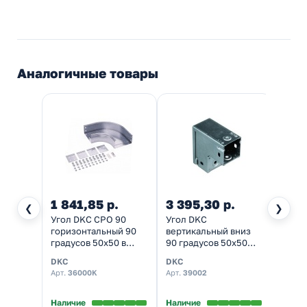
Аналогичные товары
1 841,85 р.
3 395,30 р.
890,
❮
❯
Угол DKC CPO 90
Угол DKC
Повор
горизонтальный 90
вертикальный вниз
верти
градусов 50х50 в
90 градусов 50х50
внутр
комплекте с
глухой
крыш
DKC
DKC
IEK
крепежными
кабел
Арт.
36000K
Арт.
39002
Арт.
C
элементами и
50х50
пластинами
В нал
Наличие
Наличие