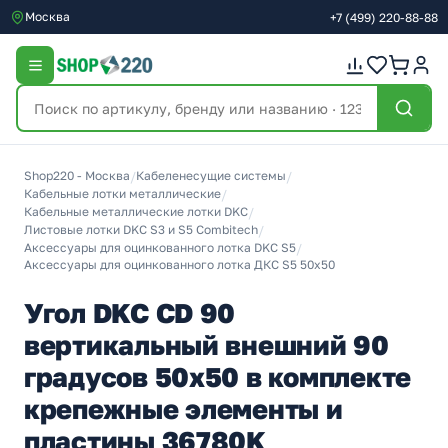
Москва
+7
(499)
220-88-88
Shop220 - Москва
/
Кабеленесущие системы
/
Кабельные лотки металлические
/
Кабельные металлические лотки DKC
/
Листовые лотки DKC S3 и S5 Combitech
/
Аксессуары для оцинкованного лотка DKC S5
/
Аксессуары для оцинкованного лотка ДКС S5 50х50
Угол DKC CD 90
вертикальный внешний 90
градусов 50х50 в комплекте
крепежные элементы и
пластины 36780K