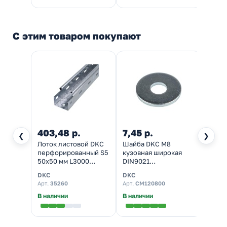
С этим товаром покупают
403,48 р.
7,45 р.
5,45
❮
❯
Лоток листовой DKC
Шайба DKC М8
Гайка
перфорированный S5
кузовная широкая
DKC 
50х50 мм L3000
DIN9021
оцинк
оцинкованный
оцинкованная
DKC
DKC
DKC
Арт.
35260
Арт.
CM120800
Арт.
C
В наличии
В наличии
В нал