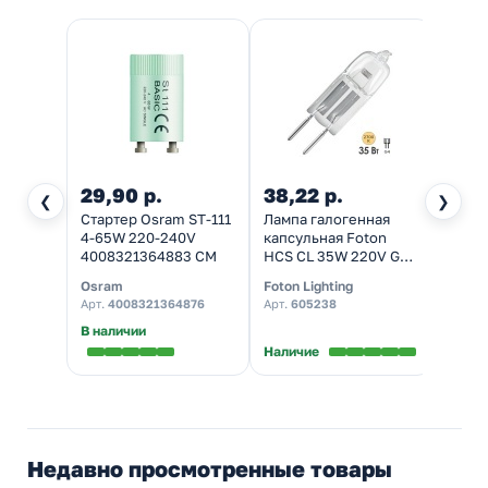
29,90 р.
38,22 р.
❮
❯
Стартер Osram ST-111
Лампа галогенная
4-65W 220-240V
капсульная Foton
4008321364883 СМ
HCS CL 35W 220V G4
прозрачная
Osram
Foton Lighting
Арт.
4008321364876
Арт.
605238
В наличии
Наличие
Недавно просмотренные товары